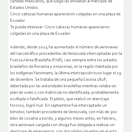
carteles mexicanos, que luego las enviaban al mercado de
Estados Unidos.
Cinco cabezas humanas aparecieron colgadas en una playa de
Ecuador
Te puede interesar: Cinco cabezas humanas aparecieron
colgadas en una playa de Ecuador
Además, desde 2024 ha aumentado el número de aeronaves
del narcotráfico procedentes de Venezuela interceptadas por la
Fuerza Aérea Brasileña (FAB), casi siempre entre los estados
brasileños de Roraima y Amazonas, en la región habitada por
los indígenas Yanomami; la última intercepción tuvo lugar el 19
de diciembre. Se trataba de una pequeña Cessna 182P,
detectada por las autoridades brasileñas mientras volaba sin
plan de vuelo y con matrícula no identificada, probablemente
ocultada o falsificada. El piloto, que realizó un aterrizaje
forzoso, logró huir. En septiembre fue interceptado un
bimotor, también procedente de Venezuela, con más de 300
kilos de cocaína a bordo, y algunos meses antes, en febrero,
otra aeronave cargada con droga fue obligada a realizar un
aterrizaje de emergencia, con dos pilotos muertos en el acto.