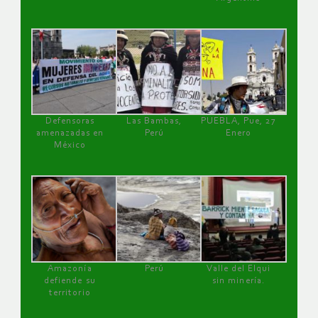
Defensoras
Las Bambas,
PUEBLA, Pue, 27
amenazadas en
Perú
Enero
México
Amazonía
Perú
Valle del Elqui
defiende su
sin minería.
territorio