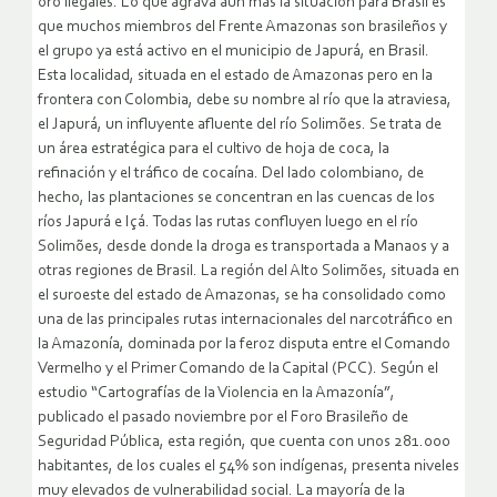
oro ilegales. Lo que agrava aún más la situación para Brasil es
que muchos miembros del Frente Amazonas son brasileños y
el grupo ya está activo en el municipio de Japurá, en Brasil.
Esta localidad, situada en el estado de Amazonas pero en la
frontera con Colombia, debe su nombre al río que la atraviesa,
el Japurá, un influyente afluente del río Solimões. Se trata de
un área estratégica para el cultivo de hoja de coca, la
refinación y el tráfico de cocaína. Del lado colombiano, de
hecho, las plantaciones se concentran en las cuencas de los
ríos Japurá e Içá. Todas las rutas confluyen luego en el río
Solimões, desde donde la droga es transportada a Manaos y a
otras regiones de Brasil. La región del Alto Solimões, situada en
el suroeste del estado de Amazonas, se ha consolidado como
una de las principales rutas internacionales del narcotráfico en
la Amazonía, dominada por la feroz disputa entre el Comando
Vermelho y el Primer Comando de la Capital (PCC). Según el
estudio “Cartografías de la Violencia en la Amazonía”,
publicado el pasado noviembre por el Foro Brasileño de
Seguridad Pública, esta región, que cuenta con unos 281.000
habitantes, de los cuales el 54% son indígenas, presenta niveles
muy elevados de vulnerabilidad social. La mayoría de la