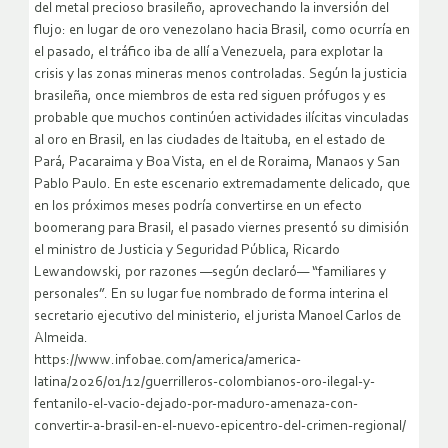
del metal precioso brasileño, aprovechando la inversión del
flujo: en lugar de oro venezolano hacia Brasil, como ocurría en
el pasado, el tráfico iba de allí a Venezuela, para explotar la
crisis y las zonas mineras menos controladas. Según la justicia
brasileña, once miembros de esta red siguen prófugos y es
probable que muchos continúen actividades ilícitas vinculadas
al oro en Brasil, en las ciudades de Itaituba, en el estado de
Pará, Pacaraima y Boa Vista, en el de Roraima, Manaos y San
Pablo Paulo. En este escenario extremadamente delicado, que
en los próximos meses podría convertirse en un efecto
boomerang para Brasil, el pasado viernes presentó su dimisión
el ministro de Justicia y Seguridad Pública, Ricardo
Lewandowski, por razones —según declaró— “familiares y
personales”. En su lugar fue nombrado de forma interina el
secretario ejecutivo del ministerio, el jurista Manoel Carlos de
Almeida.
https://www.infobae.com/america/america-
latina/2026/01/12/guerrilleros-colombianos-oro-ilegal-y-
fentanilo-el-vacio-dejado-por-maduro-amenaza-con-
convertir-a-brasil-en-el-nuevo-epicentro-del-crimen-regional/