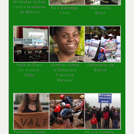
Wirakutas luchan
contra la minería
No a Dominga,
VALE mata,
en México
Chile
Brasil
Valle de Elqui
Atentan contra
Defensoras de
sin minería.
la Defensora
Bolivia
Chile
Francisca
Márquez
Protestas contra
No a la minería ,