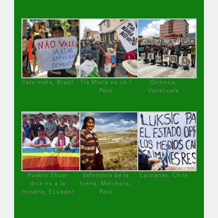
Vale mata, Brasil
Tía María no va !
Orinoco,
Perú
Venezuela
Pueblo Shuar
defensora de la
Caimanes, Chile
dice no a la
tierra, Melchora,
minería, Ecuador
Perú