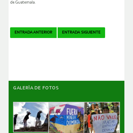
de Guatemala.
Navegador
ENTRADA ANTERIOR
ENTRADA SIGUIENTE
de
artículos
GALERÌA DE FOTOS