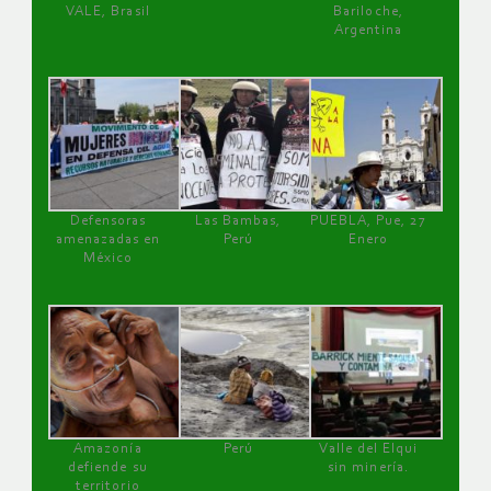
VALE, Brasil
Bariloche,
Argentina
Defensoras
Las Bambas,
PUEBLA, Pue, 27
amenazadas en
Perú
Enero
México
Amazonía
Perú
Valle del Elqui
defiende su
sin minería.
territorio