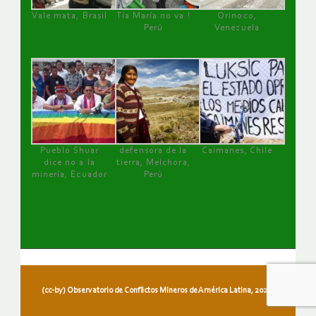
Vale mata, Brasil
Tía María no va !
Orinoco,
Perú
Venezuela
Pueblo Shuar
defensora de la
Caimanes, Chile
dice no a la
tierra, Melchora,
minería, Ecuador
Perú
(cc-by) Observatorio de Conflictos Mineros de América Latina, 2026