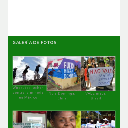
de
artículos
GALERÌA DE FOTOS
Wirakutas luchan
contra la minería
No a Dominga,
VALE mata,
en México
Chile
Brasil