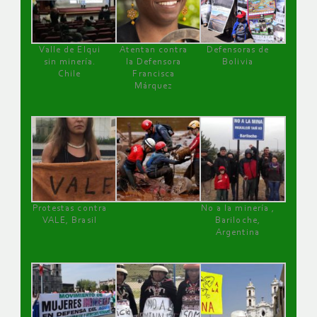
Valle de Elqui
Atentan contra
Defensoras de
sin minería.
la Defensora
Bolivia
Chile
Francisca
Márquez
Protestas contra
No a la minería ,
VALE, Brasil
Bariloche,
Argentina