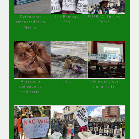
Defensoras
Las Bambas,
PUEBLA, Pue, 27
amenazadas en
Perú
Enero
México
Amazonía
Perú
Valle del Elqui
defiende su
sin minería.
territorio