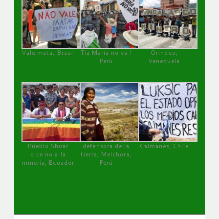
Vale mata, Brasil
Tía María no va !
Orinoco,
Perú
Venezuela
Pueblo Shuar
defensora de la
Caimanes, Chile
dice no a la
tierra, Melchora,
minería, Ecuador
Perú