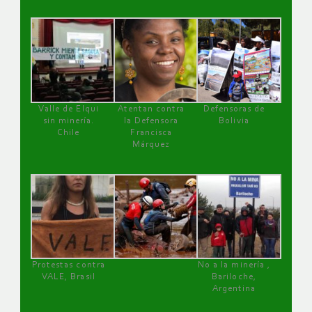
Valle de Elqui
Atentan contra
Defensoras de
sin minería.
la Defensora
Bolivia
Chile
Francisca
Márquez
Protestas contra
No a la minería ,
VALE, Brasil
Bariloche,
Argentina