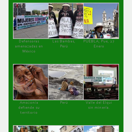
Defensoras
Las Bambas,
PUEBLA, Pue, 27
amenazadas en
Perú
Enero
México
Amazonía
Perú
Valle del Elqui
defiende su
sin minería.
territorio