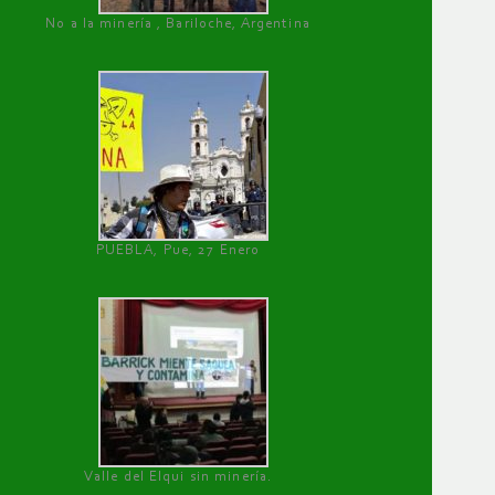
No a la minería , Bariloche, Argentina
PUEBLA, Pue, 27 Enero
Valle del Elqui sin minería.