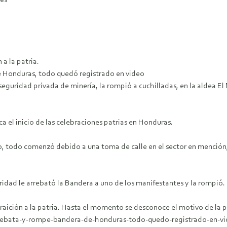
es
a la patria.
 Honduras, todo quedó registrado en video
seguridad privada de minería, la rompió a cuchilladas, en la aldea E
ca el inicio de las celebraciones patrias en Honduras.
 todo comenzó debido a una toma de calle en el sector en mención, 
guridad le arrebató la Bandera a uno de los manifestantes y la rompió.
ición a la patria. Hasta el momento se desconoce el motivo de la pr
rebata-y-rompe-bandera-de-honduras-todo-quedo-registrado-en-v