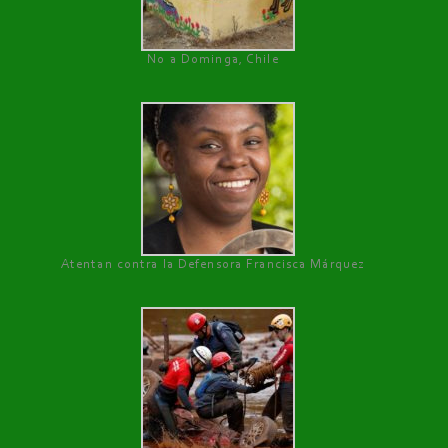
No a Dominga, Chile
Atentan contra la Defensora Francisca Márquez