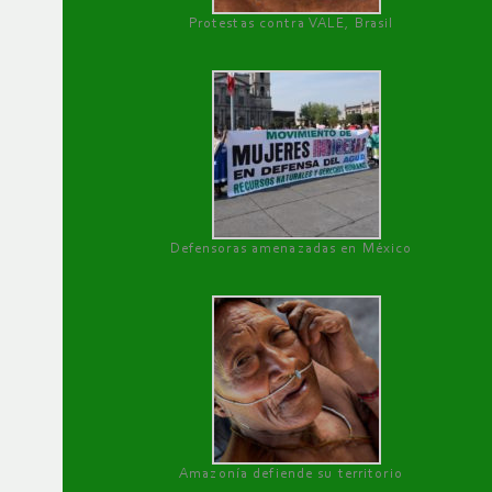
Protestas contra VALE, Brasil
Defensoras amenazadas en México
Amazonía defiende su territorio