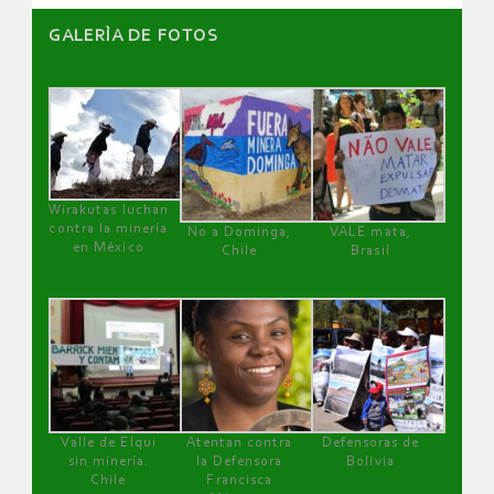
GALERÌA DE FOTOS
Wirakutas luchan
contra la minería
No a Dominga,
VALE mata,
en México
Chile
Brasil
Valle de Elqui
Atentan contra
Defensoras de
sin minería.
la Defensora
Bolivia
Chile
Francisca