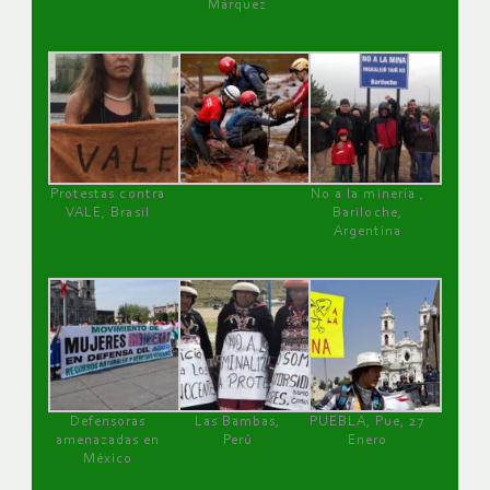
Márquez
Protestas contra
No a la minería ,
VALE, Brasil
Bariloche,
Argentina
Defensoras
Las Bambas,
PUEBLA, Pue, 27
amenazadas en
Perú
Enero
México