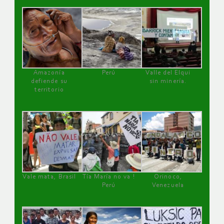
Amazonía
Perú
Valle del Elqui
defiende su
sin minería.
territorio
Vale mata, Brasil
Tía María no va !
Orinoco,
Perú
Venezuela