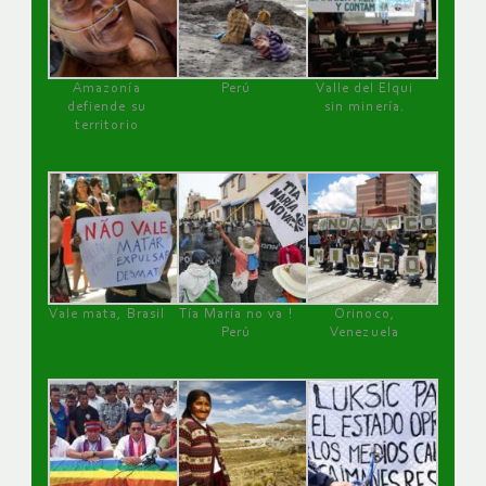
Amazonía
Perú
Valle del Elqui
defiende su
sin minería.
territorio
Vale mata, Brasil
Tía María no va !
Orinoco,
Perú
Venezuela