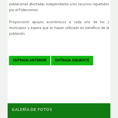
poblaciones afectadas independiente a los recursos repartidos
por el Fideicomiso.
Proporcionó apoyos económicos a cada uno de los 7
municipios y espera que se hayan utilizado en beneficio de la
población.
Navegador
ENTRADA ANTERIOR
ENTRADA SIGUIENTE
de
artículos
GALERÌA DE FOTOS