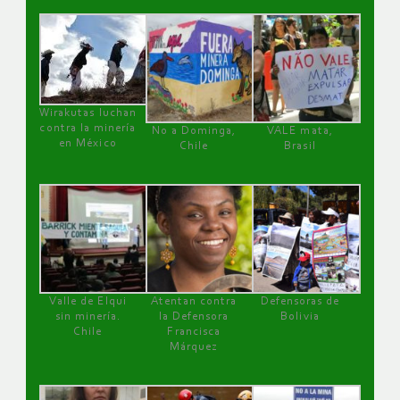
Wirakutas luchan
contra la minería
No a Dominga,
VALE mata,
en México
Chile
Brasil
Valle de Elqui
Atentan contra
Defensoras de
sin minería.
la Defensora
Bolivia
Chile
Francisca
Márquez