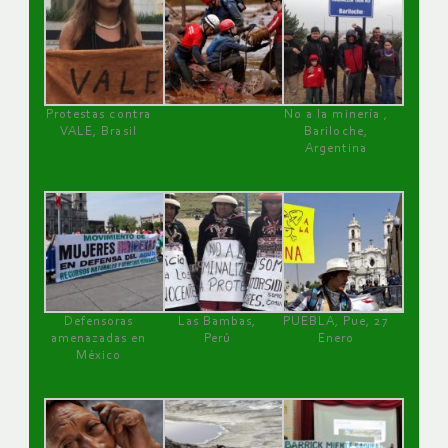
Protestas contra
No a la minería ,
VALE, Brasil
Bariloche,
Argentina
Defensoras
Las Bambas,
PUEBLA, Pue, 27
amenazadas en
Perú
Enero
México