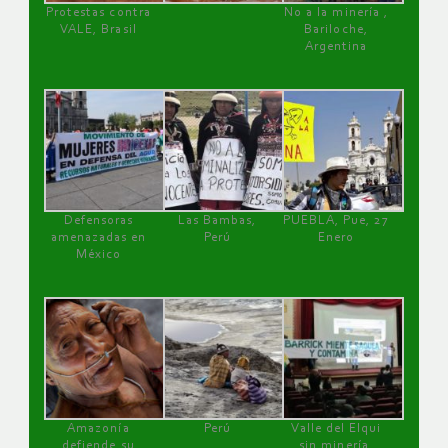
Protestas contra
No a la minería ,
VALE, Brasil
Bariloche,
Argentina
Defensoras
Las Bambas,
PUEBLA, Pue, 27
amenazadas en
Perú
Enero
México
Amazonía
Perú
Valle del Elqui
defiende su
sin minería.