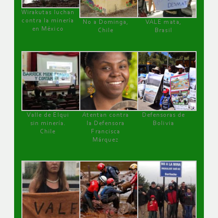
Wirakutas luchan
contra la minería
No a Dominga,
VALE mata,
en México
Chile
Brasil
Valle de Elqui
Atentan contra
Defensoras de
sin minería.
la Defensora
Bolivia
Chile
Francisca
Márquez