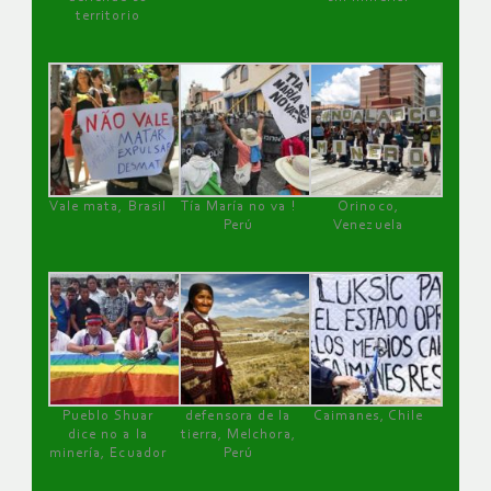
territorio
Vale mata, Brasil
Tía María no va !
Orinoco,
Perú
Venezuela
Pueblo Shuar
defensora de la
Caimanes, Chile
dice no a la
tierra, Melchora,
minería, Ecuador
Perú