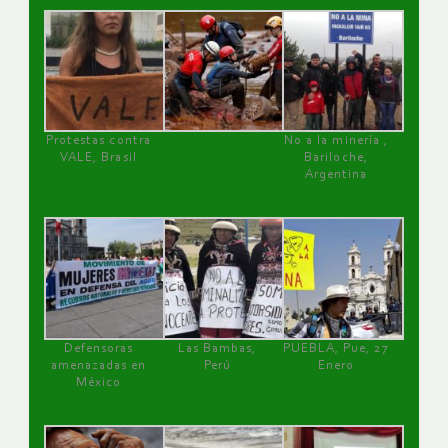
Protestas contra
No a la minería ,
VALE, Brasil
Bariloche,
Argentina
Defensoras
Las Bambas,
PUEBLA, Pue, 27
amenazadas en
Perú
Enero
México