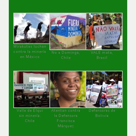
Wirakutas luchan
contra la minería
No a Dominga,
VALE mata,
en México
Chile
Brasil
Valle de Elqui
Atentan contra
Defensoras de
sin minería.
la Defensora
Bolivia
Chile
Francisca
Márquez