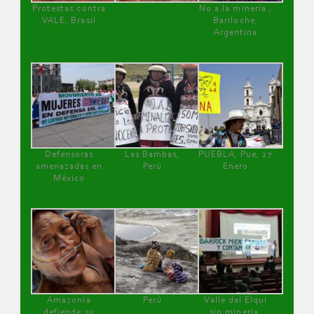
Protestas contra
No a la minería ,
VALE, Brasil
Bariloche,
Argentina
Defensoras
Las Bambas,
PUEBLA, Pue, 27
amenazadas en
Perú
Enero
México
Amazonía
Perú
Valle del Elqui
defiende su
sin minería.