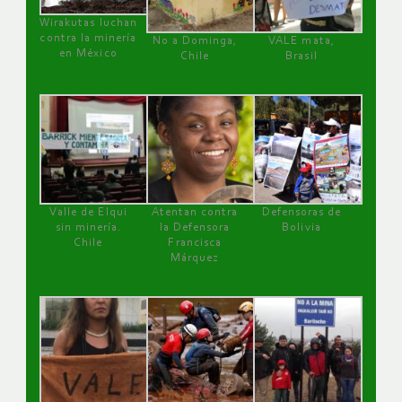
Wirakutas luchan
contra la minería
No a Dominga,
VALE mata,
en México
Chile
Brasil
Valle de Elqui
Atentan contra
Defensoras de
sin minería.
la Defensora
Bolivia
Chile
Francisca
Márquez