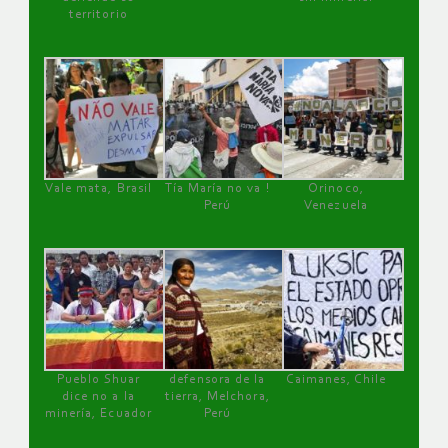
territorio
Vale mata, Brasil
Tía María no va !
Orinoco,
Perú
Venezuela
Pueblo Shuar
defensora de la
Caimanes, Chile
dice no a la
tierra, Melchora,
minería, Ecuador
Perú