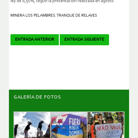
ley de 0,51%, según la presentación realizada en agosto.
MINERA LOS PELAMBRES
,
TRANQUE DE RELAVES
Navegador
ENTRADA ANTERIOR
ENTRADA SIGUIENTE
de
artículos
GALERÌA DE FOTOS