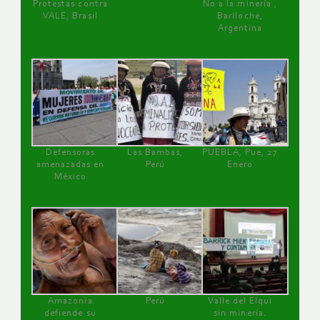
Protestas contra
No a la minería ,
VALE, Brasil
Bariloche,
Argentina
Defensoras
Las Bambas,
PUEBLA, Pue, 27
amenazadas en
Perú
Enero
México
Amazonía
Perú
Valle del Elqui
defiende su
sin minería.