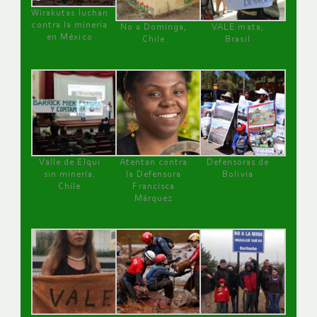
Wirakutas luchan
contra la minería
No a Dominga,
VALE mata,
en México
Chile
Brasil
Valle de Elqui
Atentan contra
Defensoras de
sin minería.
la Defensora
Bolivia
Chile
Francisca
Márquez