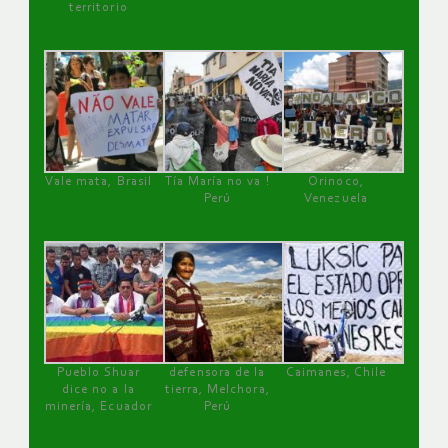
territorio
Vale mata, Brasil
Tía María no va !
Orinoco,
Perú
Venezuela
Pueblo Shuar
defensora de la
Caimanes, Chile
dice no a la
tierra, Melchora,
minería, Ecuador
Perú