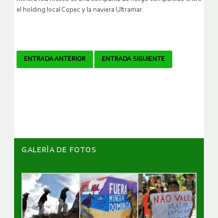
el holding local Copec y la naviera Ultramar.
Navegador
ENTRADA ANTERIOR
ENTRADA SIGUIENTE
de
artículos
GALERÌA DE FOTOS