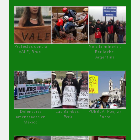
Protestas contra
No a la minería ,
VALE, Brasil
Bariloche,
Argentina
Defensoras
Las Bambas,
PUEBLA, Pue, 27
amenazadas en
Perú
Enero
México