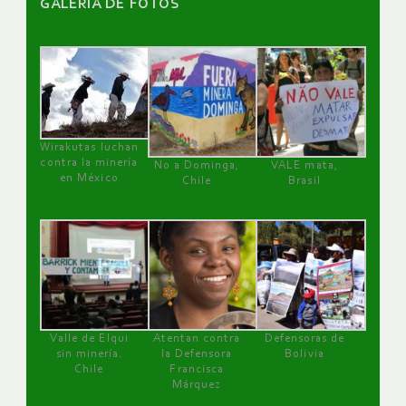
GALERÌA DE FOTOS
Wirakutas luchan
contra la minería
No a Dominga,
VALE mata,
en México
Chile
Brasil
Valle de Elqui
Atentan contra
Defensoras de
sin minería.
la Defensora
Bolivia
Chile
Francisca
Márquez