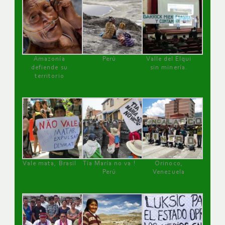
Amazonía
Perú
Valle del Elqui
defiende su
sin minería.
territorio
Vale mata, Brasil
Tía María no va !
Orinoco,
Perú
Venezuela