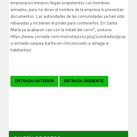
empresarios mineros llegan prepotentes con hombres
armados, pero no dicen el nombre de la empresa ni presentan
documentos. Las autoridades de las comunidades ya han sido
rebasadas y no tienen el poder para contenerlos. En Santa
María ya acabaron casi con la mitad del cerro”, sostuvo.
https://www.jornada.com.mx/notas/2023/05/22/estados/grup
o-armado-saquea-barita-en-chicomuselo-y-amaga-a-
habitantes/
Navegador
ENTRADA ANTERIOR
ENTRADA SIGUIENTE
de
artículos