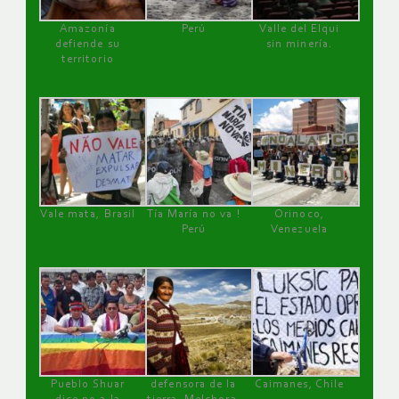
Amazonía
Perú
Valle del Elqui
defiende su
sin minería.
territorio
Vale mata, Brasil
Tía María no va !
Orinoco,
Perú
Venezuela
Pueblo Shuar
defensora de la
Caimanes, Chile