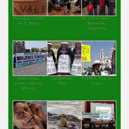
Protestas contra
No a la minería ,
VALE, Brasil
Bariloche,
Argentina
Defensoras
Las Bambas,
PUEBLA, Pue, 27
amenazadas en
Perú
Enero
México