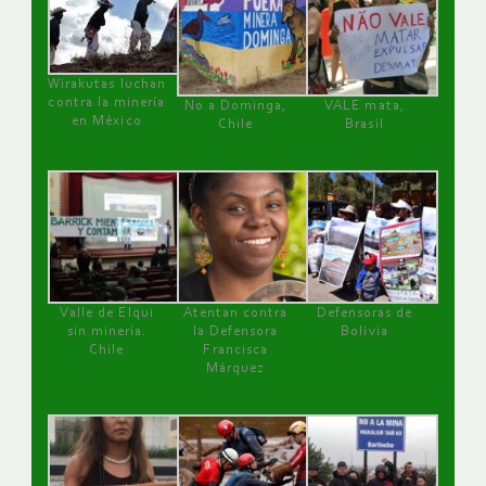
Wirakutas luchan
contra la minería
No a Dominga,
VALE mata,
en México
Chile
Brasil
Valle de Elqui
Atentan contra
Defensoras de
sin minería.
la Defensora
Bolivia
Chile
Francisca
Márquez