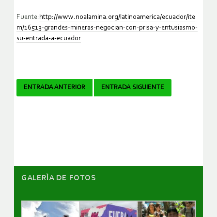
Fuente:
http://www.noalamina.org/latinoamerica/ecuador/ite
m/16513-grandes-mineras-negocian-con-prisa-y-entusiasmo-
su-entrada-a-ecuador
Navegador
ENTRADA ANTERIOR
ENTRADA SIGUIENTE
de
artículos
GALERÌA DE FOTOS