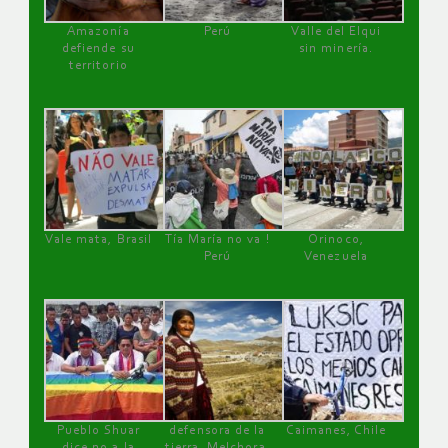
Amazonía
Perú
Valle del Elqui
defiende su
sin minería.
territorio
Vale mata, Brasil
Tía María no va !
Orinoco,
Perú
Venezuela
Pueblo Shuar
defensora de la
Caimanes, Chile
dice no a la
tierra, Melchora,