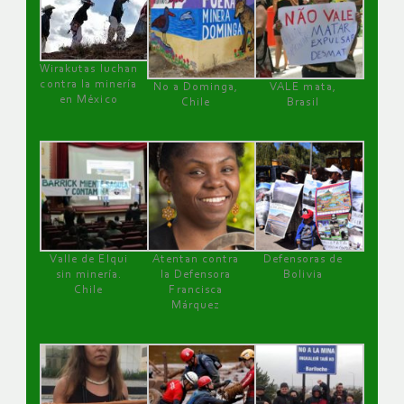
Wirakutas luchan
contra la minería
No a Dominga,
VALE mata,
en México
Chile
Brasil
Valle de Elqui
Atentan contra
Defensoras de
sin minería.
la Defensora
Bolivia
Chile
Francisca
Márquez