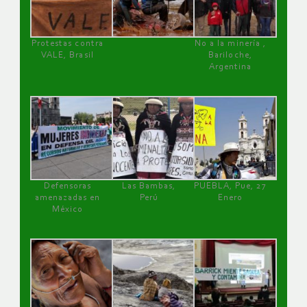
Protestas contra
No a la minería ,
VALE, Brasil
Bariloche,
Argentina
Defensoras
Las Bambas,
PUEBLA, Pue, 27
amenazadas en
Perú
Enero
México