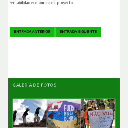
rentabilidad económica del proyecto.
Navegador
ENTRADA ANTERIOR
ENTRADA SIGUIENTE
de
artículos
GALERÌA DE FOTOS