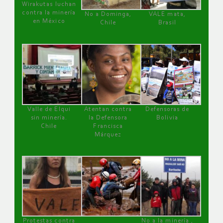
Wirakutas luchan
contra la minería
No a Dominga,
VALE mata,
en México
Chile
Brasil
Valle de Elqui
Atentan contra
Defensoras de
sin minería.
la Defensora
Bolivia
Chile
Francisca
Márquez
Protestas contra
No a la minería ,