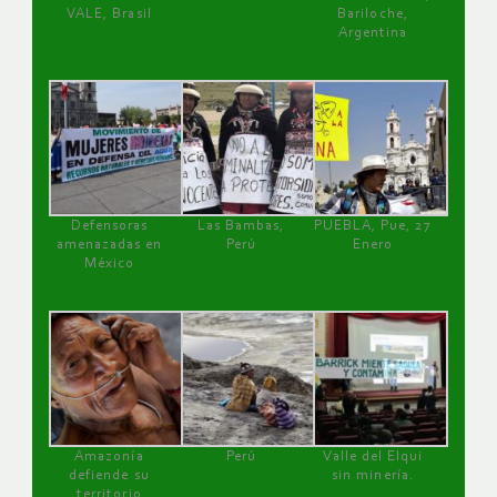
VALE, Brasil
Bariloche,
Argentina
Defensoras
Las Bambas,
PUEBLA, Pue, 27
amenazadas en
Perú
Enero
México
Amazonía
Perú
Valle del Elqui
defiende su
sin minería.
territorio