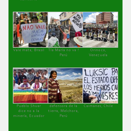
Vale mata, Brasil
Tía María no va !
Orinoco,
Perú
Venezuela
Pueblo Shuar
defensora de la
Caimanes, Chile
dice no a la
tierra, Melchora,
minería, Ecuador
Perú