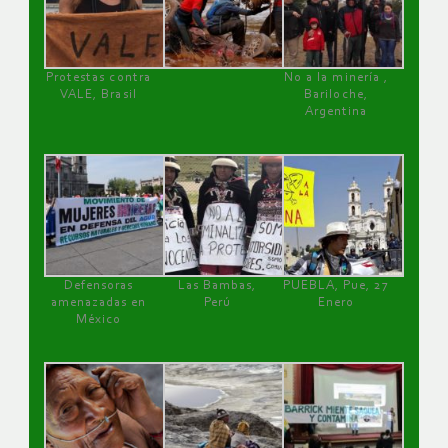
Protestas contra
No a la minería ,
VALE, Brasil
Bariloche,
Argentina
Defensoras
Las Bambas,
PUEBLA, Pue, 27
amenazadas en
Perú
Enero
México