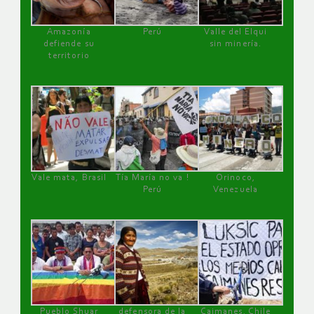
Amazonía
Perú
Valle del Elqui
defiende su
sin minería.
territorio
Vale mata, Brasil
Tía María no va !
Orinoco,
Perú
Venezuela
Pueblo Shuar
defensora de la
Caimanes, Chile