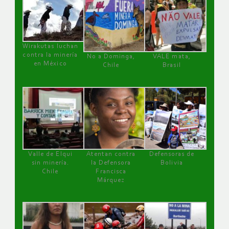
Wirakutas luchan
contra la minería
No a Dominga,
VALE mata,
en México
Chile
Brasil
Valle de Elqui
Atentan contra
Defensoras de
sin minería.
la Defensora
Bolivia
Chile
Francisca
Márquez