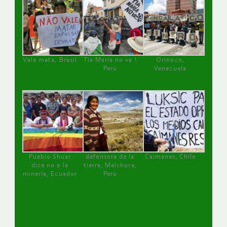
Vale mata, Brasil
Tía María no va !
Orinoco,
Perú
Venezuela
Pueblo Shuar
defensora de la
Caimanes, Chile
dice no a la
tierra, Melchora,
minería, Ecuador
Perú