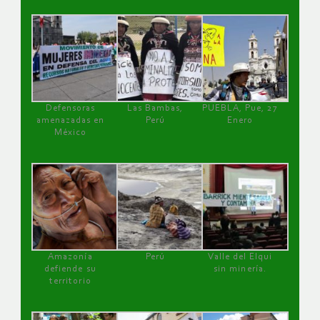
Defensoras
Las Bambas,
PUEBLA, Pue, 27
amenazadas en
Perú
Enero
México
Amazonía
Perú
Valle del Elqui
defiende su
sin minería.
territorio