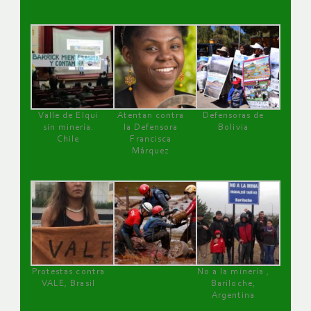
Valle de Elqui
Atentan contra
Defensoras de
sin minería.
la Defensora
Bolivia
Chile
Francisca
Márquez
Protestas contra
No a la minería ,
VALE, Brasil
Bariloche,
Argentina