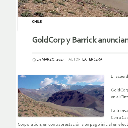
CHILE
GoldCorp y Barrick anuncian
29 MARZO, 2017
AUTOR:
LA TERCERA
El acuerd
GoldCorp
en el Cin
La transa
Cerro Ca
Corporation, en contraprestación a un pago inicial en efec