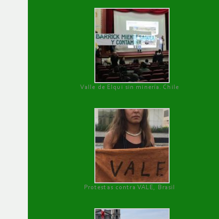
Valle de Elqui sin minería. Chile
Protestas contra VALE, Brasil