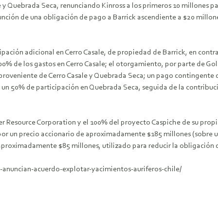
e y Quebrada Seca, renunciando Kinross a los primeros 10 millones 
sunción de una obligación de pago a Barrick ascendiente a $20 millon
ipación adicional en Cerro Casale, de propiedad de Barrick, en cont
00% de los gastos en Cerro Casale; el otorgamiento, por parte de Gol
 proveniente de Cerro Casale y Quebrada Seca; un pago contingente 
 de un 50% de participación en Quebrada Seca, seguida de la contribu
r Resource Corporation y el 100% del proyecto Caspiche de su propi
or un precio accionario de aproximadamente $185 millones (sobre un
 aproximadamente $85 millones, utilizado para reducir la obligación 
-anuncian-acuerdo-explotar-yacimientos-auriferos-chile/