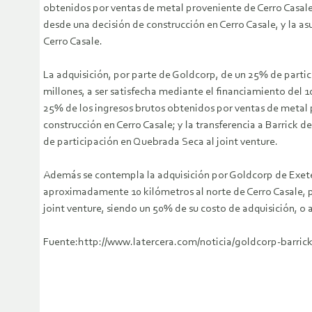
obtenidos por ventas de metal proveniente de Cerro Casal
desde una decisión de construcción en Cerro Casale, y la a
Cerro Casale.
La adquisición, por parte de Goldcorp, de un 25% de partic
millones, a ser satisfecha mediante el financiamiento del 1
25% de los ingresos brutos obtenidos por ventas de metal
construcción en Cerro Casale; y la transferencia a Barrick
de participación en Quebrada Seca al joint venture.
Además se contempla la adquisición por Goldcorp de Exete
aproximadamente 10 kilómetros al norte de Cerro Casale, p
joint venture, siendo un 50% de su costo de adquisición, o
Fuente:http://www.latercera.com/noticia/goldcorp-barrick