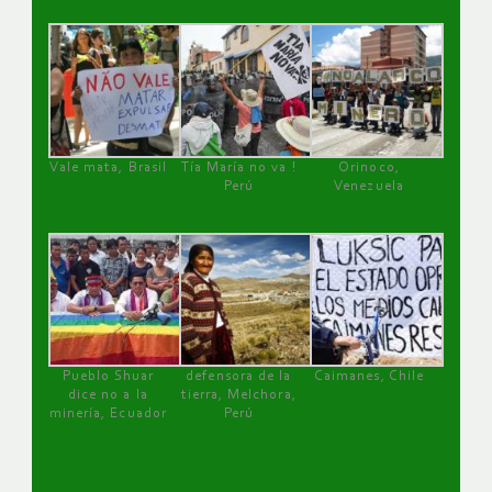
Vale mata, Brasil
Tía María no va !
Orinoco,
Perú
Venezuela
Pueblo Shuar
defensora de la
Caimanes, Chile
dice no a la
tierra, Melchora,
minería, Ecuador
Perú