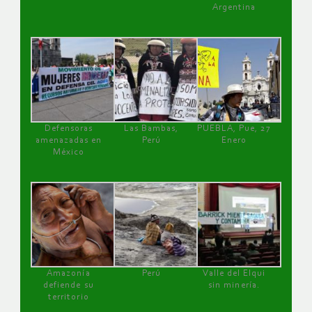
Argentina
Defensoras
Las Bambas,
PUEBLA, Pue, 27
amenazadas en
Perú
Enero
México
Amazonía
Perú
Valle del Elqui
defiende su
sin minería.
territorio