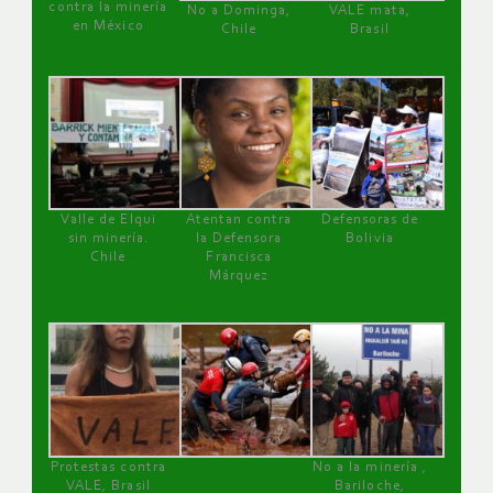
contra la minería
No a Dominga,
VALE mata,
en México
Chile
Brasil
Valle de Elqui
Atentan contra
Defensoras de
sin minería.
la Defensora
Bolivia
Chile
Francisca
Márquez
Protestas contra
No a la minería ,
VALE, Brasil
Bariloche,