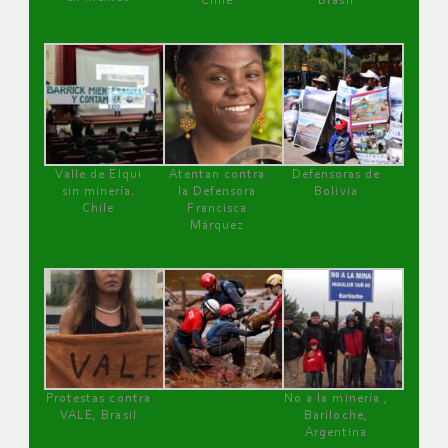
Chile
Brasil
Valle de Elqui
Atentan contra
Defensoras de
sin minería.
la Defensora
Bolivia
Chile
Francisca
Márquez
Protestas contra
No a la minería ,
VALE, Brasil
Bariloche,
Argentina