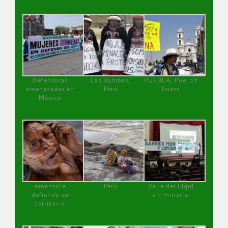
Defensoras
Las Bambas,
PUEBLA, Pue, 27
amenazadas en
Perú
Enero
México
Amazonía
Perú
Valle del Elqui
defiende su
sin minería.
territorio