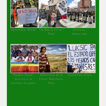
Vale mata, Brasil
Tía María no va !
Orinoco,
Perú
Venezuela
Pueblo Shuar
defensora de la
Caimanes, Chile
dice no a la
tierra, Melchora,
minería, Ecuador
Perú