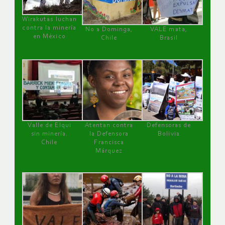
Wirakutas luchan
contra la minería
No a Dominga,
VALE mata,
en México
Chile
Brasil
Valle de Elqui
Atentan contra
Defensoras de
sin minería.
la Defensora
Bolivia
Chile
Francisca
Márquez