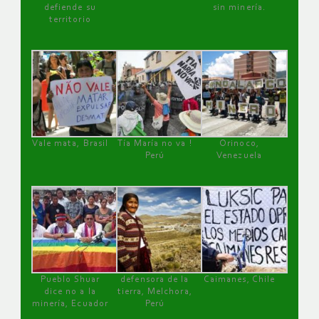
defiende su
sin minería.
territorio
Vale mata, Brasil
Tía María no va !
Orinoco,
Perú
Venezuela
Pueblo Shuar
defensora de la
Caimanes, Chile
dice no a la
tierra, Melchora,
minería, Ecuador
Perú