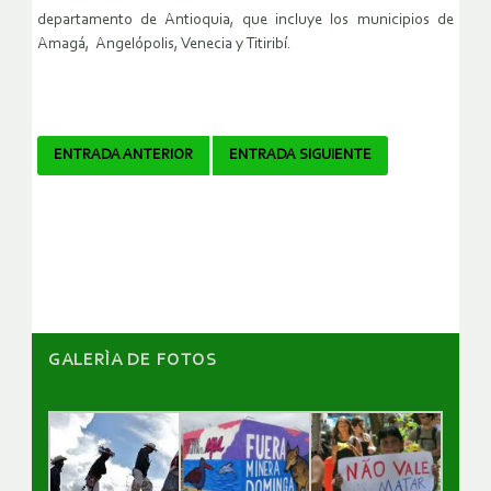
departamento de Antioquia, que incluye los municipios de
Amagá, Angelópolis, Venecia y Titiribí.
Navegador
ENTRADA ANTERIOR
ENTRADA SIGUIENTE
de
artículos
GALERÌA DE FOTOS