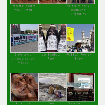
Protestas contra
No a la minería ,
VALE, Brasil
Bariloche,
Argentina
Defensoras
Las Bambas,
PUEBLA, Pue, 27
amenazadas en
Perú
Enero
México
Amazonía
Perú
Valle del Elqui