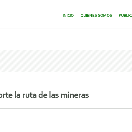
SALTAR AL CONTENIDO.
INICIO
QUIENES SOMOS
PUBLI
rte la ruta de las mineras