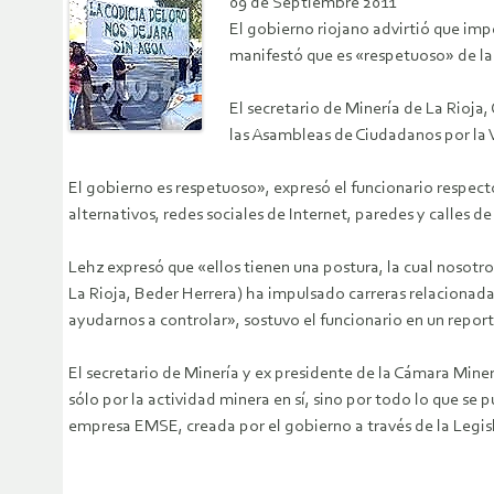
09 de Septiembre 2011
El gobierno riojano advirtió que imp
manifestó que es «respetuoso» de las
El secretario de Minería de La Rioja,
las Asambleas de Ciudadanos por la 
El gobierno es respetuoso», expresó el funcionario respe
alternativos, redes sociales de Internet, paredes y calles de
Lehz expresó que «ellos tienen una postura, la cual nosot
La Rioja, Beder Herrera) ha impulsado carreras relacionad
ayudarnos a controlar», sostuvo el funcionario en un repor
El secretario de Minería y ex presidente de la Cámara Mine
sólo por la actividad minera en sí, sino por todo lo que se
empresa EMSE, creada por el gobierno a través de la Legisl