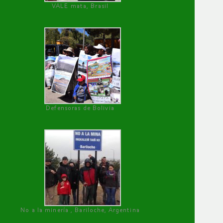
VALE mata, Brasil
Defensoras de Bolivia
No a la minería , Bariloche, Argentina