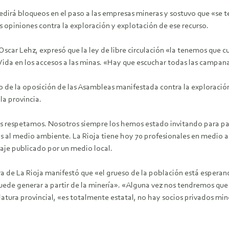
edirá bloqueos en el paso a las empresas mineras y sostuvo que «se te
 opiniones contra la exploración y explotación de ese recurso.
 Oscar Lehz, expresó que la ley de libre circulación «la tenemos que 
Vida en los accesos a las minas. «Hay que escuchar todas las campana
cto de la oposición de las Asambleas manifestada contra la explora
 la provincia.
ros respetamos. Nosotros siempre los hemos estado invitando para pa
as al medio ambiente. La Rioja tiene hoy 70 profesionales en medio
taje publicado por un medio local.
ra de La Rioja manifestó que «el grueso de la población está espera
 puede generar a partir de la minería». «Alguna vez nos tendremos que
atura provincial, «es totalmente estatal, no hay socios privados min