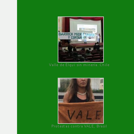
Valle de Elqui sin minería. Chile
Protestas contra VALE, Brasil