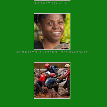
No a Dominga, Chile
Atentan contra la Defensora Francisca Márquez