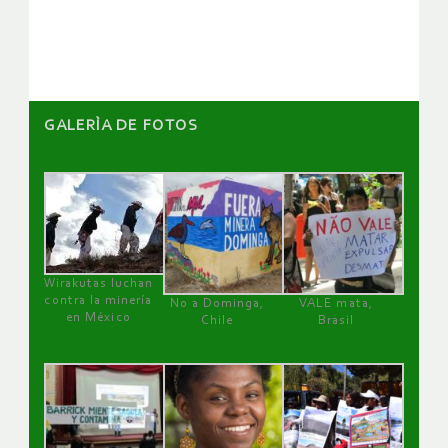
artículos
GALERÌA DE FOTOS
Wirakutas luchan
contra la minería
No a Dominga,
VALE mata,
en México
Chile
Brasil