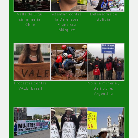
Valle de Elqui
Atentan contra
Defensoras de
sin minería.
la Defensora
Bolivia
Chile
Francisca
Márquez
Protestas contra
No a la minería ,
VALE, Brasil
Bariloche,
Argentina