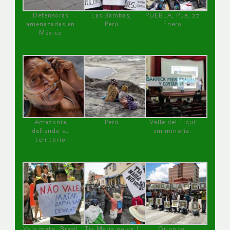
Defensoras
Las Bambas,
PUEBLA, Pue, 27
amenazadas en
Perú
Enero
México
Amazonía
Perú
Valle del Elqui
defiende su
sin minería.
territorio
Vale mata, Brasil
Tía María no va !
Orinoco,