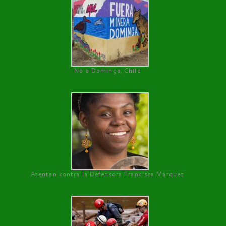
No a Dominga, Chile
Atentan contra la Defensora Francisca Márquez