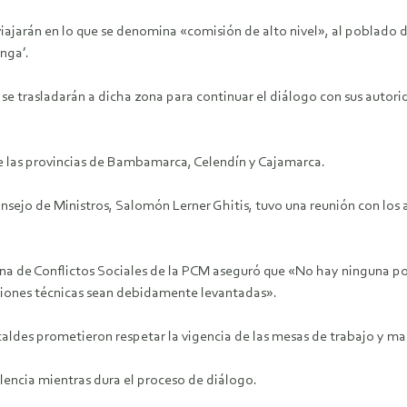
viajarán en lo que se denomina «comisión de alto nivel», al poblado 
nga’.
i se trasladarán a dicha zona para continuar el diálogo con sus autor
 las provincias de Bambamarca, Celendín y Cajamarca.
Consejo de Ministros, Salomón Lerner Ghitis, tuvo una reunión con los
ficina de Conflictos Sociales de la PCM aseguró que «No hay ninguna po
aciones técnicas sean debidamente levantadas».
lcaldes prometieron respetar la vigencia de las mesas de trabajo y ma
lencia mientras dura el proceso de diálogo.