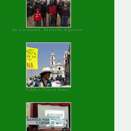
No a la minería , Bariloche, Argentina
PUEBLA, Pue, 27 Enero