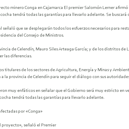
oyecto minero Conga en Cajamarca El premier Salomón Lerner afirmó 
ocha tendrá todas las garantías para llevarlo adelante. Se buscará 
ial señaló que se desplegarán todos los esfuerzos necesarios para re
esidencia del Consejo de Ministros.
ovincia de Celendín, Mauro Siles Arteaga García; y de los distritos 
r las diferencias.
los titulares de los sectores de Agricultura, Energía y Minas y Ambien
a la provincia de Celendín para seguir el diálogo con sus autoridades
ron muy enfáticos en señalar que el Gobierno será muy estricto en ve
cha tendrá todas las garantías para llevarlo adelante.
 afectadas por «Conga»
el proyecto», señaló el Premier