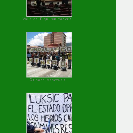
Valle del Elqui sin minería.
Orinoco, Venezuela