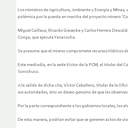
Los ministros de Agricultura, Ambiente y Energía y Minas, 
polémica por la puesta en marcha del proyecto minero ‘Co
Miguel Caillaux, Ricardo Giesecke y Carlos Herrera Descalz
Conga, que ejecuta Yanacocha.
Se presume que el mismo compromete recursos hídricos de
Este mediodía, en la sede Víctor de la PCM, el titular del 
Sorochuco.
A la salida de dicha cita, Víctor Caballero, titular de la O
sus autoridades, sino un deseo genuino de que las observ
Por la parte correspondiente a los gobiernos locales, los a
De esta manera, podrían evitar que se generen actos de vio