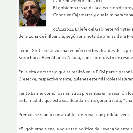
02 de Noviembre de 2011
El gobierno respalda la ejecución de pr
Conga en Cajamarca y que la minera Yanac
01/11/2011. El jefe del Gabinete Minister
de la zona de influencia, según una nota de prensa de la Pr
Lerner Ghitis sostuvo una reunión con los alcaldes de la pr
Sorochuco, Ever Abanto Zelada, con el propósito de resolve
En la cita de trabajo que se realizó en la PCM participaron 
Giesecke, respectivamente, quienes este miércoles viajarán 
Tanto Lerner como los ministros presentes en la reunión fue
en la medida que esto sea debidamente garantizado, Yanaco
Premier se reunió con alcaldes de zonas que podrían verse
«El gobierno tiene la voluntad política de llevar adelante 