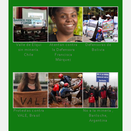
Valle de Elqui
Atentan contra
Defensoras de
sin minería.
la Defensora
Bolivia
Chile
Francisca
Márquez
Protestas contra
No a la minería ,
VALE, Brasil
Bariloche,
Argentina