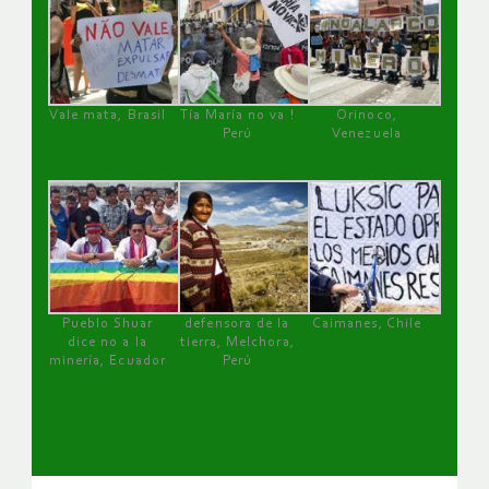
Vale mata, Brasil
Tía María no va !
Orinoco,
Perú
Venezuela
Pueblo Shuar
defensora de la
Caimanes, Chile
dice no a la
tierra, Melchora,
minería, Ecuador
Perú