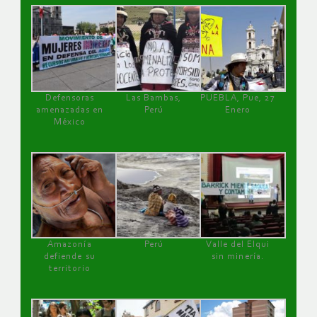
Defensoras
Las Bambas,
PUEBLA, Pue, 27
amenazadas en
Perú
Enero
México
Amazonía
Perú
Valle del Elqui
defiende su
sin minería.
territorio