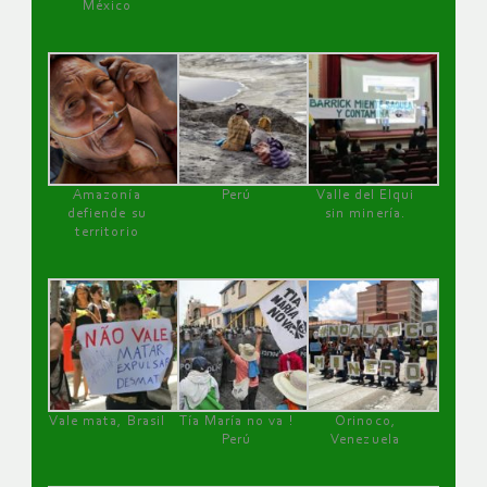
México
Amazonía
Perú
Valle del Elqui
defiende su
sin minería.
territorio
Vale mata, Brasil
Tía María no va !
Orinoco,
Perú
Venezuela