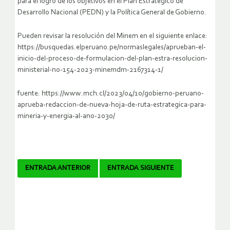
para el logro de los objetivos en el Plan Estratégico de
Desarrollo Nacional (PEDN) y la Política General de Gobierno.
Pueden revisar la resolución del Minem en el siguiente enlace:
https://busquedas.elperuano.pe/normaslegales/aprueban-el-
inicio-del-proceso-de-formulacion-del-plan-estra-resolucion-
ministerial-no-154-2023-minemdm-2167314-1/
fuente: https://www.mch.cl/2023/04/10/gobierno-peruano-
aprueba-redaccion-de-nueva-hoja-de-ruta-estrategica-para-
mineria-y-energia-al-ano-2030/
Navegador
ENTRADA ANTERIOR
ENTRADA SIGUIENTE
de
artículos