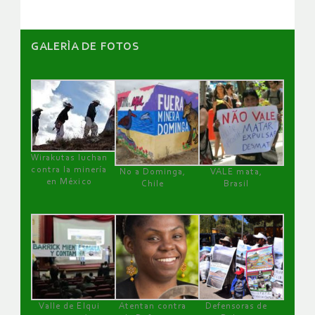
GALERÌA DE FOTOS
Wirakutas luchan
contra la minería
No a Dominga,
VALE mata,
en México
Chile
Brasil
Valle de Elqui
Atentan contra
Defensoras de