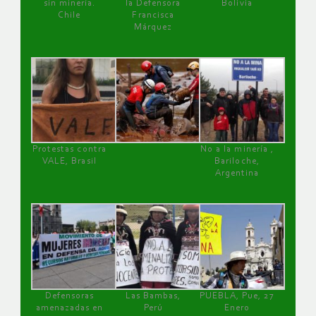
sin minería.
la Defensora
Bolivia
Chile
Francisca
Márquez
Protestas contra
No a la minería ,
VALE, Brasil
Bariloche,
Argentina
Defensoras
Las Bambas,
PUEBLA, Pue, 27
amenazadas en
Perú
Enero