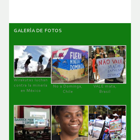
artículos
GALERÌA DE FOTOS
Wirakutas luchan
contra la minería
No a Dominga,
VALE mata,
en México
Chile
Brasil