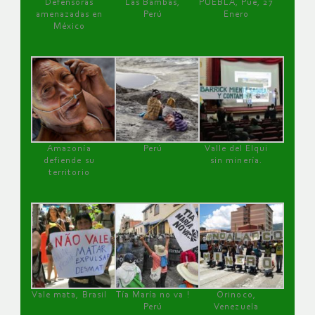
Defensoras
Las Bambas,
PUEBLA, Pue, 27
amenazadas en
Perú
Enero
México
Amazonía
Perú
Valle del Elqui
defiende su
sin minería.
territorio
Vale mata, Brasil
Tía María no va !
Orinoco,
Perú
Venezuela