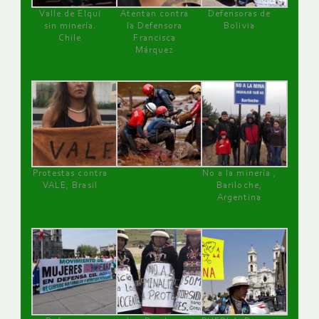
Valle de Elqui
Atentan contra
Defensoras de
sin minería.
la Defensora
Bolivia
Chile
Francisca
Márquez
Protestas contra
No a la minería ,
VALE, Brasil
Bariloche,
Argentina