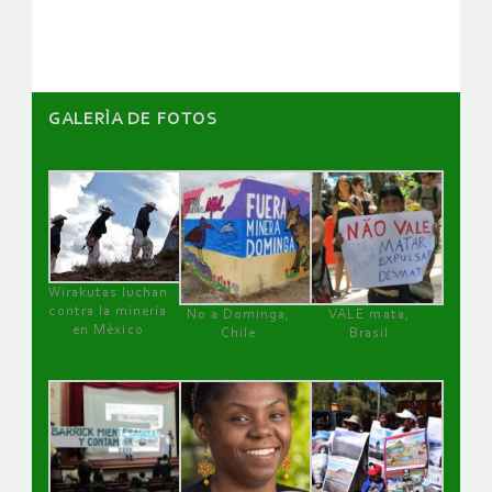
artículos
GALERÌA DE FOTOS
Wirakutas luchan
contra la minería
No a Dominga,
VALE mata,
en México
Chile
Brasil