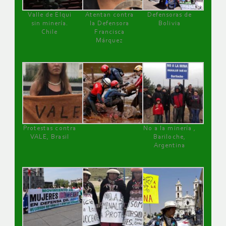
Valle de Elqui
Atentan contra
Defensoras de
sin minería.
la Defensora
Bolivia
Chile
Francisca
Márquez
Protestas contra
No a la minería ,
VALE, Brasil
Bariloche,
Argentina