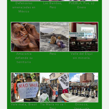
Defensoras
Las Bambas,
PUEBLA, Pue, 27
amenazadas en
Perú
Enero
México
Amazonía
Perú
Valle del Elqui
defiende su
sin minería.
territorio
Vale mata, Brasil
Tía María no va !
Orinoco,
Perú
Venezuela