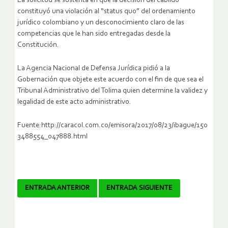
La solicitud se sustenta en que la decisión del cabildo
constituyó una violación al “status quo” del ordenamiento
jurídico colombiano y un desconocimiento claro de las
competencias que le han sido entregadas desde la
Constitución.
La Agencia Nacional de Defensa Jurídica pidió a la
Gobernación que objete este acuerdo con el fin de que sea el
Tribunal Administrativo del Tolima quien determine la validez y
legalidad de este acto administrativo.
Fuente:http://caracol.com.co/emisora/2017/08/23/ibague/150
3488554_047888.html
Navegador
ENTRADA ANTERIOR
ENTRADA SIGUIENTE
de