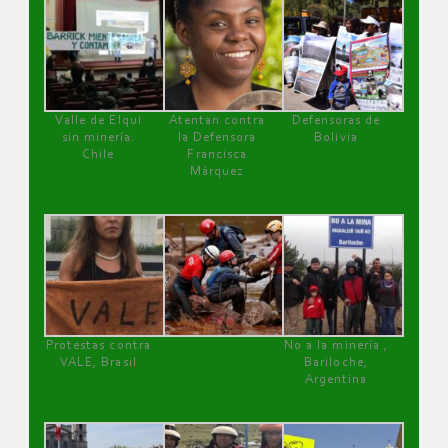
Valle de Elqui
Atentan contra
Defensoras de
sin minería.
la Defensora
Bolivia
Chile
Francisca
Márquez
Protestas contra
No a la minería ,
VALE, Brasil
Bariloche,
Argentina