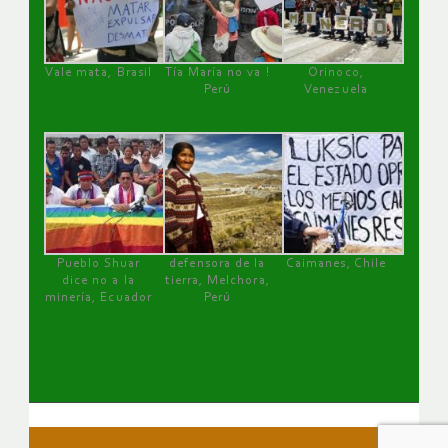
Vale mata, Brasil
Tía María no va !
Orinoco,
Perú
Venezuela
Pueblo Shuar
defensora de la
Caimanes, Chile
dice no a la
tierra, Melchora,
minería, Ecuador
Perú