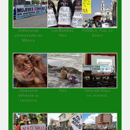
Defensoras
Las Bambas,
PUEBLA, Pue, 27
amenazadas en
Perú
Enero
México
Amazonía
Perú
Valle del Elqui
defiende su
sin minería.
territorio