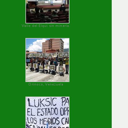
Valle del Elqui sin minería.
Orinoco, Venezuela