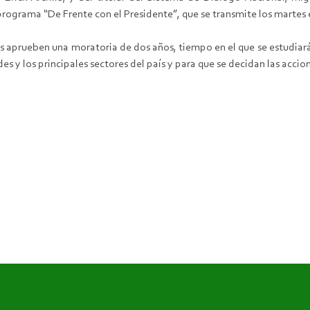
 programa “De Frente con el Presidente”, que se transmite los martes 
s aprueben una moratoria de dos años, tiempo en el que se estudiará 
s y los principales sectores del país y para que se decidan las accion