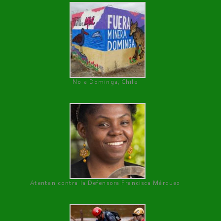
No a Dominga, Chile
Atentan contra la Defensora Francisca Márquez