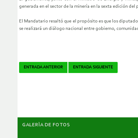
generada en el sector de la minería en la sexta edición del
El Mandatario resaltó que el propósito es que los diputado
se realizará un diálogo nacional entre gobierno, comunidade
Navegador
ENTRADA ANTERIOR
ENTRADA SIGUIENTE
de
artículos
GALERÌA DE FOTOS