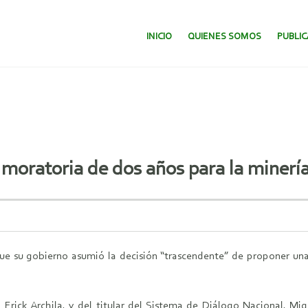
SALTAR AL CONTENIDO.
INICIO
QUIENES SOMOS
PUBLI
moratoria de dos años para la minerí
e su gobierno asumió la decisión “trascendente” de proponer una m
 Erick Archila, y del titular del Sistema de Diálogo Nacional, Migu