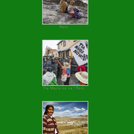
Perú
Tía María no va ! Perú