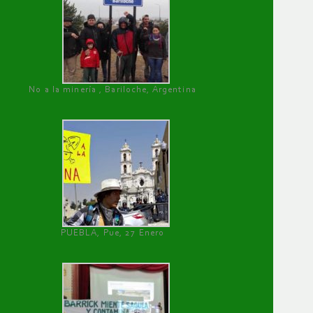
No a la minería , Bariloche, Argentina
PUEBLA, Pue, 27 Enero