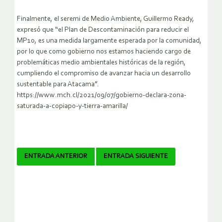
Finalmente, el seremi de Medio Ambiente, Guillermo Ready,
expresó que “el Plan de Descontaminación para reducir el
MP10, es una medida largamente esperada por la comunidad,
por lo que como gobierno nos estamos haciendo cargo de
problemáticas medio ambientales históricas de la región,
cumpliendo el compromiso de avanzar hacia un desarrollo
sustentable para Atacama”.
https://www.mch.cl/2021/09/07/gobierno-declara-zona-
saturada-a-copiapo-y-tierra-amarilla/
Navegador
ENTRADA ANTERIOR
ENTRADA SIGUIENTE
de
artículos