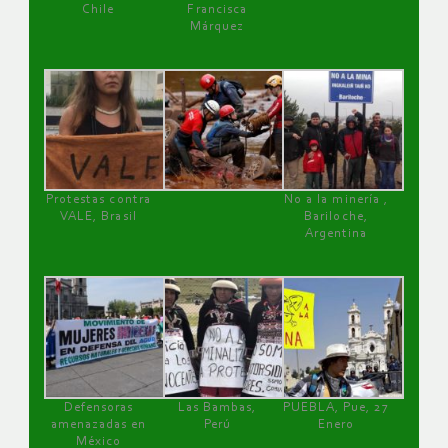
Chile
Francisca
Márquez
Protestas contra
No a la minería ,
VALE, Brasil
Bariloche,
Argentina
Defensoras
Las Bambas,
PUEBLA, Pue, 27
amenazadas en
Perú
Enero
México