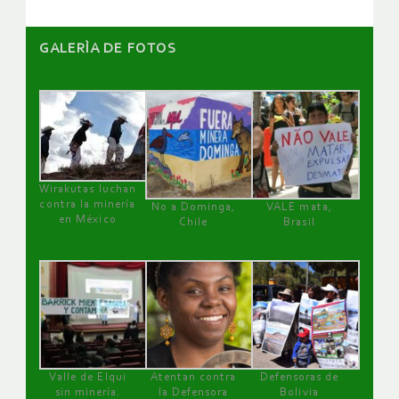
GALERÌA DE FOTOS
Wirakutas luchan
contra la minería
No a Dominga,
VALE mata,
en México
Chile
Brasil
Valle de Elqui
Atentan contra
Defensoras de
sin minería.
la Defensora
Bolivia