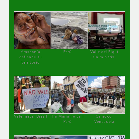
Amazonía
Perú
Valle del Elqui
defiende su
sin minería.
territorio
Vale mata, Brasil
Tía María no va !
Orinoco,
Perú
Venezuela