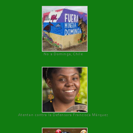
No a Dominga, Chile
Atentan contra la Defensora Francisca Márquez