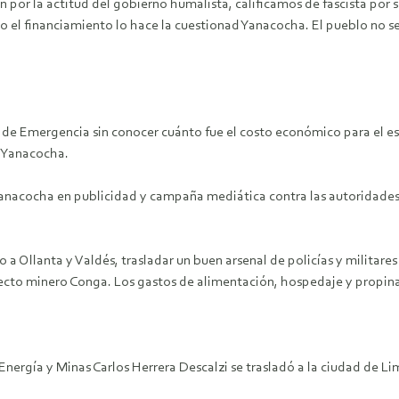
 por la actitud del gobierno humalista, calificamos de fascista por
o el financiamiento lo hace la cuestionad Yanacocha. El pueblo no se
o de Emergencia sin conocer cuánto fue el costo económico para el est
a Yanacocha.
anacocha en publicidad y campaña mediática contra las autoridades l
a Ollanta y Valdés, trasladar un buen arsenal de policías y militares
ecto minero Conga. Los gastos de alimentación, hospedaje y propina
nergía y Minas Carlos Herrera Descalzi se trasladó a la ciudad de Lim