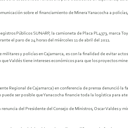
unicación sobre el financiamiento de Minera Yanacocha a policías,
 Registros Públicos SUNARP, la camioneta de Placa PL4373, marca To
urante el paro de 24 horas del miércoles 11 de abril del 2011.
militares y policías en Cajamarca, es con la finalidad de evitar acto
ue Valdés tiene intereses económicos para que los proyectos mineros 
nte Regional de Cajamarca) en conferencia de prensa denunció la fa
 puede ser posible que Yanacocha financie toda la logística para at
 renuncia del Presidente del Consejo de Ministros, Oscar Valdes y mi