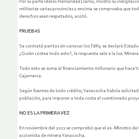
Por su parte Idelso Hernández Llamo, mostró su indignación
militariza varias provincias y encima se comprueba que tod
derechos sean respetados, acotó.
PRUEBAS
Se contrató peritos sin conocer los TdRs, se declaró Estad
¿Quién costea todo esto?, la respuesta sale a la luz. Miner
Todo esto se suma al financiamiento millonario que hace Y
Cajamarca.
Según fuentes de todo crédito, Yanacocha habría solicitado 
población, para imponer a toda costa el cuestionado proy
NO ES LA PRIMERA VEZ
En noviembre del 2011 se comprobó que el ex -Ministro de E
accionista de minera Yanacocha.