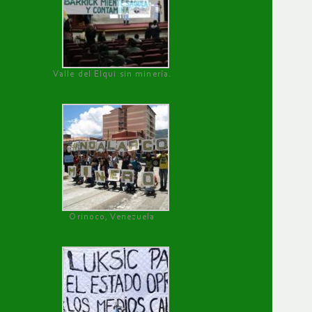
Valle del Elqui sin minería.
Orinoco, Venezuela