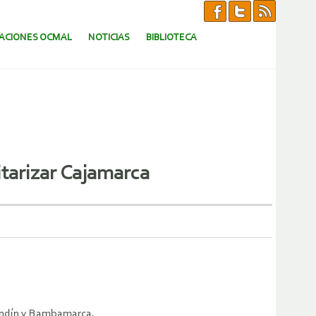
CACIONES OCMAL
NOTICIAS
BIBLIOTECA
itarizar Cajamarca
lendín y Bambamarca.