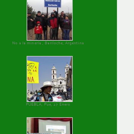
No a la minería , Bariloche, Argentina
PUEBLA, Pue, 27 Enero