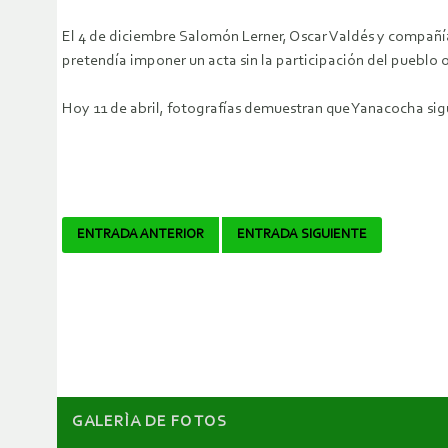
El 4 de diciembre Salomón Lerner, Oscar Valdés y compañía 
pretendía imponer un acta sin la participación del pueblo 
Hoy 11 de abril, fotografías demuestran que Yanacocha sig
Navegador
ENTRADA ANTERIOR
ENTRADA SIGUIENTE
de
artículos
GALERÌA DE FOTOS