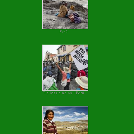
Perú
Tía María no va ! Perú