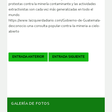
protestas contra la minería contaminante y las actividades
extractivistas son cada vez más generalizadas en todo el
mundo.
https://www.laizquierdadiario.com/Gobierno-de-Guatemala-
desconocio-una-consulta-popular-contra-la-mineria-a-cielo-
abierto
Navegador
ENTRADA ANTERIOR
ENTRADA SIGUIENTE
de
artículos
GALERÌA DE FOTOS