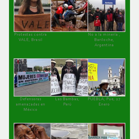
Protestas contra
No a la minería ,
VALE, Brasil
Bariloche,
Argentina
Defensoras
Las Bambas,
PUEBLA, Pue, 27
amenazadas en
Perú
Enero
México