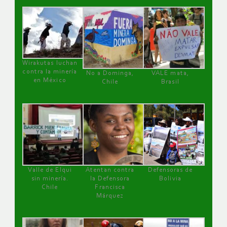
Wirakutas luchan
contra la minería
No a Dominga,
VALE mata,
en México
Chile
Brasil
Valle de Elqui
Atentan contra
Defensoras de
sin minería.
la Defensora
Bolivia
Chile
Francisca
Márquez