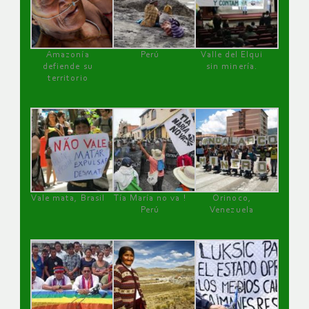
Amazonía
Perú
Valle del Elqui
defiende su
sin minería.
territorio
Vale mata, Brasil
Tía María no va !
Orinoco,
Perú
Venezuela