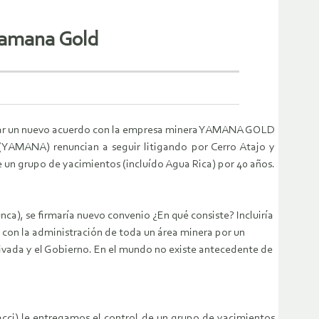
Yamana Gold
firmar un nuevo acuerdo con la empresa minera YAMANA GOLD
(YAMANA) renuncian a seguir litigando por Cerro Atajo y
 un grupo de yacimientos (incluído Agua Rica) por 40 años.
ca), se firmaría nuevo convenio ¿En qué consiste? Incluiría
a con la administración de toda un área minera por un
ivada y el Gobierno. En el mundo no existe antecedente de
acci) le entregamos el control de un grupo de yacimientos