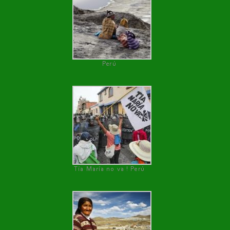
Perú
Tía María no va ! Perú