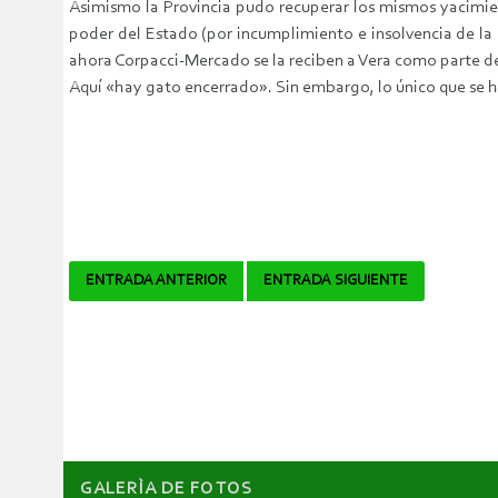
Asimismo la Provincia pudo recuperar los mismos yacimie
poder del Estado (por incumplimiento e insolvencia de l
ahora Corpacci-Mercado se la reciben a Vera como parte d
Aquí «hay gato encerrado». Sin embargo, lo único que se h
Navegador
ENTRADA ANTERIOR
ENTRADA SIGUIENTE
de
artículos
GALERÌA DE FOTOS