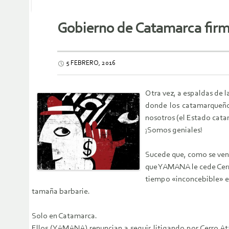
Gobierno de Catamarca firm
5 FEBRERO, 2016
Otra vez, a espaldas de
donde los catamarqueños
nosotros (el Estado cata
¡Somos geniales!
Sucede que, como se vence
que YAMANA le cede Cerro
tiempo «inconcebible» en
tamaña barbarie.
Solo en Catamarca.
Ellos (YAMANA) renuncian a seguir litigando por Cerro At