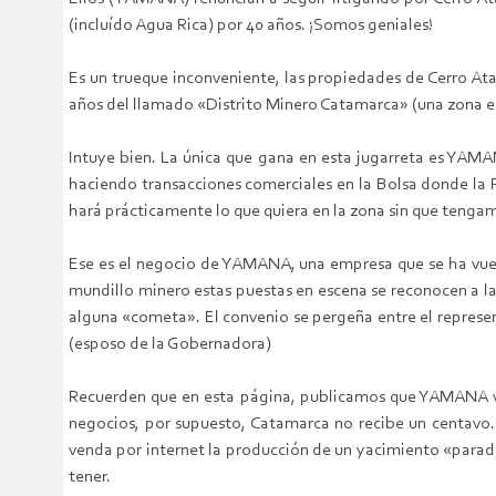
(incluído Agua Rica) por 40 años. ¡Somos geniales!
Es un trueque inconveniente, las propiedades de Cerro At
años del llamado «Distrito Minero Catamarca» (una zona en
Intuye bien. La única que gana en esta jugarreta es YAMA
haciendo transacciones comerciales en la Bolsa donde la P
hará prácticamente lo que quiera en la zona sin que teng
Ese es el negocio de YAMANA, una empresa que se ha vuel
mundillo minero estas puestas en escena se reconocen a la d
alguna «cometa». El convenio se pergeña entre el represe
(esposo de la Gobernadora)
Recuerden que en esta página, publicamos que YAMANA ven
negocios, por supuesto, Catamarca no recibe un centavo.
venda por internet la producción de un yacimiento «parad
tener.