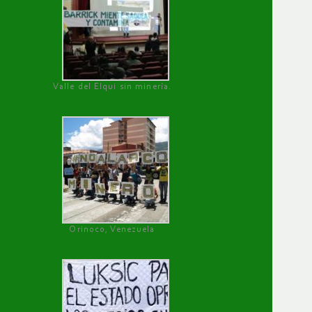
Valle del Elqui sin minería.
Orinoco, Venezuela