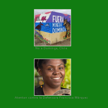
No a Dominga, Chile
Atentan contra la Defensora Francisca Márquez