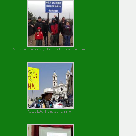
No a la minería , Bariloche, Argentina
PUEBLA, Pue, 27 Enero