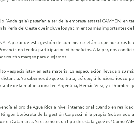
ajo (Andalgalá) pasarían a ser de la empresa estatal CAMYEN, en 
 la Perla del Oeste que incluye los yacimientos más importantes de 
NA. A partir de esta gestión de administrar el área que nosotros
rovincia no tendrá participación ni beneficios. A la par, nos cond
amos mucho margen para quejarnos.
to «especialista» en esta materia. La especulación llevada a su m
istancia. Ya sabemos de qué se trata, así que, si funcionarios corpa
ntante de la multinacional en Argentina, Hernán Vera, y el hombre 
día el oro de Agua Rica a nivel internacional cuando en realidad 
 Ningún burócrata de la gestión Corpacci ni la propia Gobernadora
o» en Catamarca. Si esto no es un tipo de estafa ¿qué es? Cómo YA