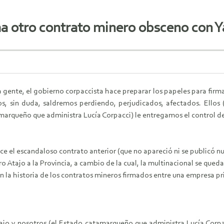
a otro contrato minero obsceno con 
 la gente, el gobierno corpaccista hace preparar los papeles para 
, sin duda, saldremos perdiendo, perjudicados, afectados. Ellos 
marqueño que administra Lucía Corpacci) le entregamos el control de
 el escandaloso contrato anterior (que no apareció ni se publicó nun
 Atajo a la Provincia, a cambio de la cual, la multinacional se qued
 la historia de los contratos mineros firmados entre una empresa pr
ajo y nosotros (el Estado catamarqueño que administra Lucía Corp