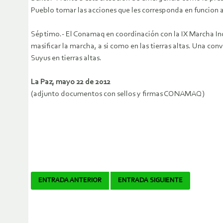
Pueblo tomar las acciones que les corresponda en funcion 
Séptimo.- El Conamaq en coordinación con la IX Marcha Indíg
masificar la marcha, a si como en las tierras altas. Una co
Suyus en tierras altas.
La Paz, mayo 22 de 2012
(adjunto documentos con sellos y firmas CONAMAQ)
Navegador
ENTRADA ANTERIOR
ENTRADA SIGUIENTE
de