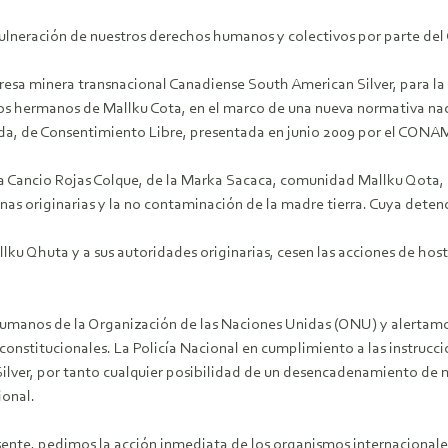
 vulneración de nuestros derechos humanos y colectivos por parte del
esa minera transnacional Canadiense South American Silver, para la 
ros hermanos de Mallku Cota, en el marco de una nueva normativa nac
ada, de Consentimiento Libre, presentada en junio 2009 por el CON
raka Cancio Rojas Colque, de la Marka Sacaca, comunidad Mallku Qota
nas originarias y la no contaminación de la madre tierra. Cuya deten
lku Qhuta y a sus autoridades originarias, cesen las acciones de ho
anos de la Organización de las Naciones Unidas (ONU) y alertamos 
 constitucionales. La Policía Nacional en cumplimiento a las instru
Silver, por tanto cualquier posibilidad de un desencadenamiento de m
ional.
esente, pedimos la acción inmediata de los organismos internaciona