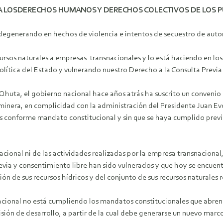
A LOSDERECHOS HUMANOS Y DERECHOS COLECTIVOS DE LOS P
degenerando en hechos de violencia e intentos de secuestro de autor
rsos naturales a empresas transnacionales y lo está haciendo en los 
olítica del Estado y vulnerando nuestro Derecho a la Consulta Previa 
Qhuta, el gobierno nacional hace años atrás ha suscrito un conveni
l minera, en complicidad con la administración del Presidente Juan E
s conforme mandato constitucional y sin que se haya cumplido previ
cional ni de las actividades realizadas por la empresa transnacion
evia y consentimiento libre han sido vulnerados y que hoy se encuentr
 de sus recursos hídricos y del conjunto de sus recursos naturales 
cional no está cumpliendo los mandatos constitucionales que abren 
isión de desarrollo, a partir de la cual debe generarse un nuevo marco