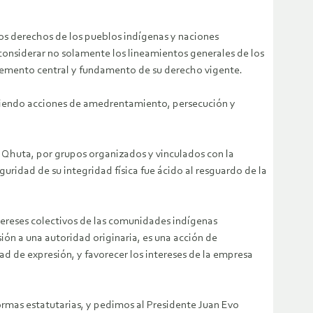
los derechos de los pueblos indígenas y naciones
 considerar no solamente los lineamientos generales de los
 elemento central y fundamento de su derecho vigente.
riendo acciones de amedrentamiento, persecución y
u Qhuta, por grupos organizados y vinculados con la
uridad de su integridad física fue ácido al resguardo de la
tereses colectivos de las comunidades indígenas
ión a una autoridad originaria, es una acción de
tad de expresión, y favorecer los intereses de la empresa
ormas estatutarias, y pedimos al Presidente Juan Evo