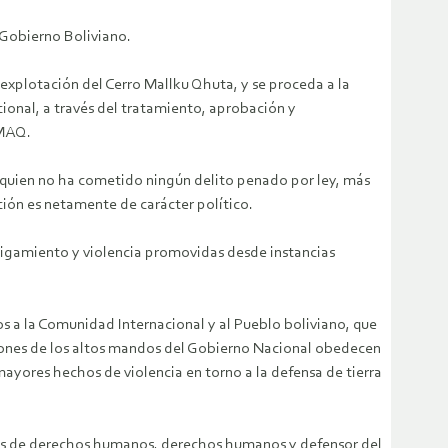
 Gobierno Boliviano.
explotación del Cerro Mallku Qhuta, y se proceda a la
ional, a través del tratamiento, aprobación y
AMAQ.
, quien no ha cometido ningún delito penado por ley, más
ción es netamente de carácter político.
stigamiento y violencia promovidas desde instancias
a la Comunidad Internacional y al Pueblo boliviano, que
cciones de los altos mandos del Gobierno Nacional obedecen
ayores hechos de violencia en torno a la defensa de tierra
les de derechos humanos, derechos humanos y defensor del