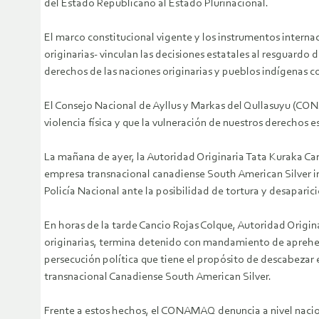
del Estado Republicano al Estado Plurinacional.
El marco constitucional vigente y los instrumentos interna
originarias- vinculan las decisiones estatales al resguard
derechos de las naciones originarias y pueblos indígenas c
El Consejo Nacional de Ayllus y Markas del Qullasuyu (C
violencia física y que la vulneración de nuestros derechos
La mañana de ayer, la Autoridad Originaria Tata Kuraka Ca
empresa transnacional canadiense South American Silver inte
Policía Nacional ante la posibilidad de tortura y desapari
En horas de la tarde Cancio Rojas Colque, Autoridad Origin
originarias, termina detenido con mandamiento de aprehensi
persecución política que tiene el propósito de descabezar el
transnacional Canadiense South American Silver.
Frente a estos hechos, el CONAMAQ denuncia a nivel nacion