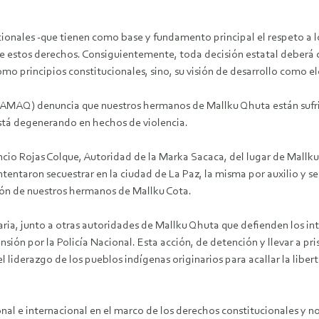
cionales -que tienen como base y fundamento principal el respeto a 
o de estos derechos. Consiguientemente, toda decisión estatal deberá
omo principios constitucionales, sino, su visión de desarrollo como
ONAMAQ) denuncia que nuestros hermanos de Mallku Qhuta están suf
 está degenerando en hechos de violencia.
ncio Rojas Colque, Autoridad de la Marka Sacaca, del lugar de Mallk
ntaron secuestrar en la ciudad de La Paz, la misma por auxilio y seg
ción de nuestros hermanos de Mallku Cota.
aria, junto a otras autoridades de Mallku Qhuta que defienden los in
ón por la Policía Nacional. Esta acción, de detención y llevar a pris
 liderazgo de los pueblos indígenas originarios para acallar la liber
al e internacional en el marco de los derechos constitucionales y n