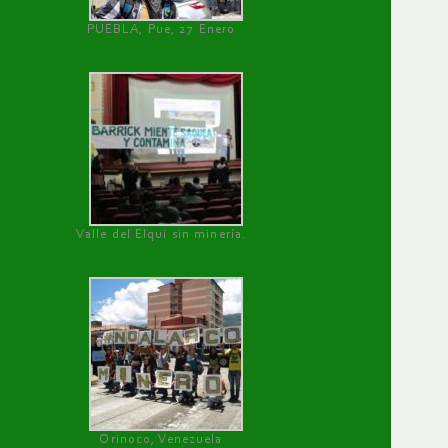
PUEBLA, Pue, 27 Enero
Valle del Elqui sin minería.
Orinoco, Venezuela