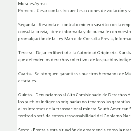
Morales Ayma:
Primero.- Cesar con las frecuentes acciones de violación y
Segunda.- Rescinda el contrato minero suscrito con la empr
consulta previa, libre e informada y de buena fe con nuest
promulgación de la Ley Marco de Consulta Previa, Inform
Tercera.- Dejar en libertad a la Autoridad Originaria, Ku
que defender los derechos colectivos de los pueblos indíge
Cuarta.- Se otorguen garantías a nuestros hermanos de Mal
estatales.
Quinto.- Denunciamos al Alto Comisionado de Derechos Hum
los pueblos indígenas originarias no tenemos las garantías
a los intereses de la transnacional minera South American 
territorio será de entera responsabilidad del Gobierno Nac
Sexto.- Frente a esta situación de emergencia como la pr