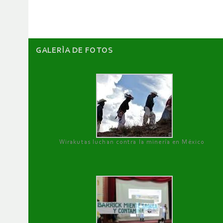
artículos
GALERÌA DE FOTOS
Wirakutas luchan contra la minería en México