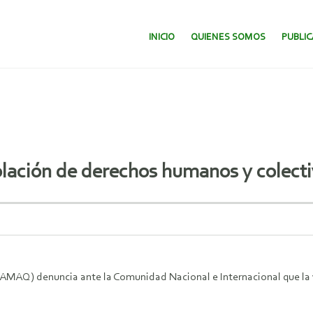
SALTAR AL CONTENIDO.
INICIO
QUIENES SOMOS
PUBLI
olación de derechos humanos y colect
NAMAQ) denuncia ante la Comunidad Nacional e Internacional que la 