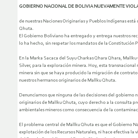
GOBIERNO NACIONAL DE BOLIVIA NUEVAMENTE VIOL
de nuestras Naciones Originarias y Pueblos Indígenas está 
Qhuta.
El Gobierno Boliviano ha entregado y entrega nuestros recu
lo ha hecho, sin respetar los mandatos de la Constitución P
En la Marka Sacaca del Suyu Charkas Qhara Qhara, Mallku 
Silver, para la exploración minera. Hoy, esta transnaciona
minera sin que se haya producido la migración de contrato
nuestros hermanos originarios de Mallku Qhuta.
Denunciamos que ninguna de las decisiones del gobierno na
originarios de Mallku Qhuta, cuyo derecho a la consulta pr
ambientales mineros como consecuencia de la contaminación
El problema central de Mallku Qhuta es que el Gobierno Na
explotación de los Recursos Naturales, ni hace efectiva la v