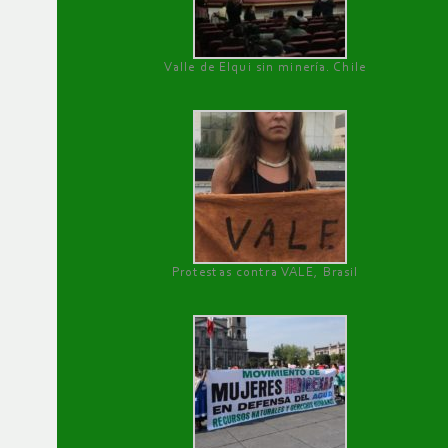
Valle de Elqui sin minería. Chile
Protestas contra VALE, Brasil