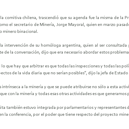
e la comitiva chilena, trascendió que su agenda fue la misma de la P
como el secretario de Minería, Jorge Mayoral, quien en marzo pasado
to minero binacional.
 la intervención de su homóloga argentina, quien al ser consultada
 de la conversación, dijo que era necesario abordar estos problemas, 
 lo que hay que arbitrar es que todas las inspecciones y todas las po
ctos de la vida diaria que no serían posibles”, dijo la jefa de Estado
intrínseca a la minería y que se puede atribuirse no sólo a esta activ
ue con la minería y todas esas otras actividades es que generamos p
ita también estuvo integrada por parlamentarios y representantes de
 la conferencia, por el poder que tiene respecto del proyecto miner