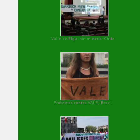
Valle de Elqui sin minería. Chile
Protestas contra VALE, Brasil