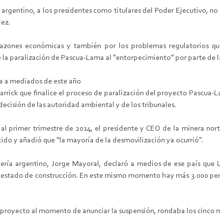
argentino, a los presidentes como titulares del Poder Ejecutivo, no
dez.
azones económicas y también por los problemas regulatorios que 
e la paralización de Pascua-Lama al “entorpecimiento” por parte de l
ía a mediados de este año
arrick que finalice el proceso de paralización del proyecto Pascua-
ecisión de las autoridad ambiental y de los tribunales.
e al primer trimestre de 2014, el presidente y CEO de la minera no
do y añadió que “la mayoría de la desmovilización ya ocurrió”.
ería argentino, Jorge Mayoral, declaró a medios de ese país que La
n estado de construcción. En este mismo momento hay más 3.000 pers
l proyecto al momento de anunciar la suspensión, rondaba los cinco m