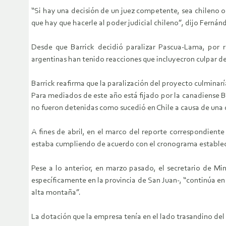
“Si hay una decisión de un juez competente, sea chileno o 
que hay que hacerle al poder judicial chileno”, dijo Fernán
Desde que Barrick decidió paralizar Pascua-Lama, por r
argentinas han tenido reacciones que incluyecron culpar d
Barrick reafirma que la paralización del proyecto culminar
Para mediados de este año está fijado por la canadiense B
no fueron detenidas como sucedió en Chile a causa de una d
A fines de abril, en el marco del reporte correspondient
estaba cumpliendo de acuerdo con el cronograma estableci
Pese a lo anterior, en marzo pasado, el secretario de Min
específicamente en la provincia de San Juan-, “continúa e
alta montaña”.
La dotación que la empresa tenía en el lado trasandino de