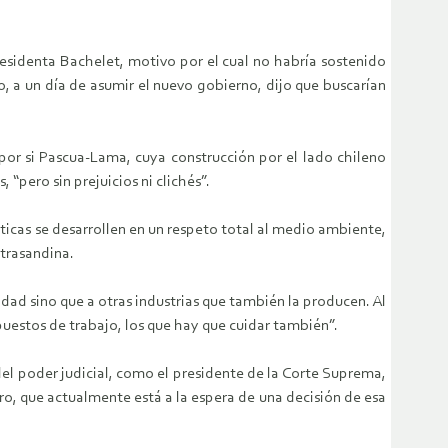
residenta Bachelet, motivo por el cual no habría sostenido
, a un día de asumir el nuevo gobierno, dijo que buscarían
 por si Pascua-Lama, cuya construcción por el lado chileno
“pero sin prejuicios ni clichés”.
líticas se desarrollen en un respeto total al medio ambiente,
 trasandina.
idad sino que a otras industrias que también la producen. Al
uestos de trabajo, los que hay que cuidar también”.
l poder judicial, como el presidente de la Corte Suprema,
o, que actualmente está a la espera de una decisión de esa