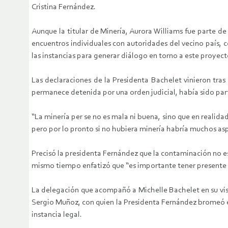
Cristina Fernández.
Aunque la titular de Minería, Aurora Williams fue parte d
encuentros individuales con autoridades del vecino país, 
las instancias para generar diálogo en torno a este proyec
Las declaraciones de la Presidenta Bachelet vinieron tras
permanece detenida por una orden judicial, había sido parte
“La minería per se no es mala ni buena, sino que en realidad
pero por lo pronto si no hubiera minería habría muchos aspe
Precisó la presidenta Fernández que la contaminación no es 
mismo tiempo enfatizó que “es importante tener presente q
La delegación que acompañó a Michelle Bachelet en su vis
Sergio Muñoz, con quien la Presidenta Fernández bromeó en
instancia legal.