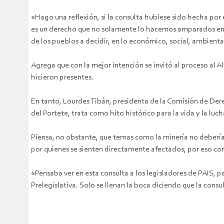
«Hago una reflexión, si la consulta hubiese sido hecha por e
es un derecho que no solamente lo hacemos amparados en la
de los pueblos a decidir, en lo económico, social, ambiental,
Agrega que con la mejor intención se invitó al proceso al 
hicieron presentes.
En tanto, Lourdes Tibán, presidenta de la Comisión de Derec
del Portete, trata como hito histórico para la vida y la l
Piensa, no obstante, que temas como la minería no deberían
por quienes se sienten directamente afectados, por eso co
«Pensaba ver en esta consulta a los legisladores de PAIS,
Prelegislativa. Solo se llenan la boca diciendo que la consu