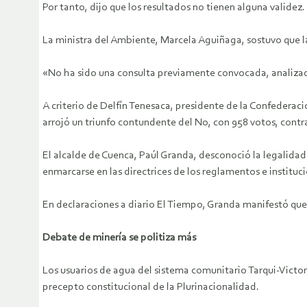
Por tanto, dijo que los resultados no tienen alguna validez.
La ministra del Ambiente, Marcela Aguiñaga, sostuvo que la
«No ha sido una consulta previamente convocada, analizad
A criterio de Delfín Tenesaca, presidente de la Confederaci
arrojó un triunfo contundente del No, con 958 votos, contra 
El alcalde de Cuenca, Paúl Granda, desconoció la legalida
enmarcarse en las directrices de los reglamentos e instituc
En declaraciones a diario El Tiempo, Granda manifestó que l
Debate de minería se politiza más
Los usuarios de agua del sistema comunitario Tarqui-Victori
precepto constitucional de la Plurinacionalidad.