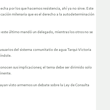
hecha por los que hacemos resistencia, ahí ya no sirve. Este
icación milenaria que es el derecho a la autodeterminación
te este último mandó un delegado, mientras los otros no se
s usuarios del sistema comunitatio de agua Tarqui-Victoria
 índole.
conocen sus implicaciones; el tema debe ser dirimido solo
tinente.
 hayan visto armemos un debate sobre la Ley de Consulta