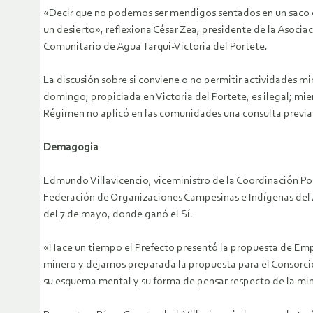
«Decir que no podemos ser mendigos sentados en un saco de
un desierto», reflexiona César Zea, presidente de la Aso
Comunitario de Agua Tarqui-Victoria del Portete.
La discusión sobre si conviene o no permitir actividades mi
domingo, propiciada en Victoria del Portete, es ilegal; mi
Régimen no aplicó en las comunidades una consulta previa
Demagogia
Edmundo Villavicencio, viceministro de la Coordinación Pol
Federación de Organizaciones Campesinas e Indígenas del A
del 7 de mayo, donde ganó el Sí.
«Hace un tiempo el Prefecto presentó la propuesta de Empre
minero y dejamos preparada la propuesta para el Consorci
su esquema mental y su forma de pensar respecto de la min