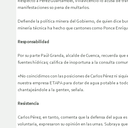
Respecto a Pérez Guartambel, Villavicencio lo acusa de trafi
manifestaciones so pena de multarlos.
Defiende la política minera del Gobierno, de quien dice bu
minería técnica ha hecho que cantones como Ponce Enríque
Responsabilidad
Por su parte Paúl Granda, alcalde de Cuenca, recuerda que 
fuentes hídricas; califica de inoportuna a la consulta comun
«No coincidimos con las posiciones de Carlos Pérez ni siqu
nuestra empresa ETAPA para dotar de agua potable a todos 
chantajeándole a la gente», señala.
Resistencia
Carlos Pérez, en tanto, comenta que la defensa del agua es 
voluntaria, expresaron su opinión en las urnas. Subraya que