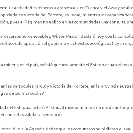
ermitir actividades mineras a gran escala en Cuenca y el Azuay se aho
iciada en Victoria del Portete, es ilegal; mientras los organizador
ión, pues el Régimen no aplicó en las comunidades una consulta pre
 de Recursos no Renovables, Wilson Pástor, declaró hoy que la consu
 políticos de oposición al gobierno y activistas ecológicos hayan org
e la minería en el país, señaló que «solamente el Estado ecuatoriano 
en las parroquias Tarqui y Victoria del Portete, en la provincia aust
e agua de Quimsakocha?
dad del Estado», aclaró Pástor. Al mismo tiempo, recordó que los pro
r consultas válidas», sentenció.
mon, dijo a la Agencia Andes que los comuneros no pidieron el aval d