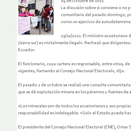
04 de Octubre de 2011
La discusión sobre si conviene o no p
comunitaria del pasado domingo, prop
como un ejercicio de autodeterminac
03/10/2011. El ministro ecuatoriano
(sierra sur) es «totalmente ilegal». Rechazó que dirigentes
Ecuador.
El funcionario, cuya cartera es responsable, entre otras, d
vigentes, llamando al Consejo Nacional Electoral», dijo.
El pasado 2 de octubre se realizó una consulta comunitaria 
que se dé explotación minera en los páramos y fuentes d
«Los minerales son de todos los ecuatorianos y son propie
responsabilidad es indelegable. «Solo el Estado puede hace
El presidente del Consejo Nacional Electoral (CNE), Omar Si