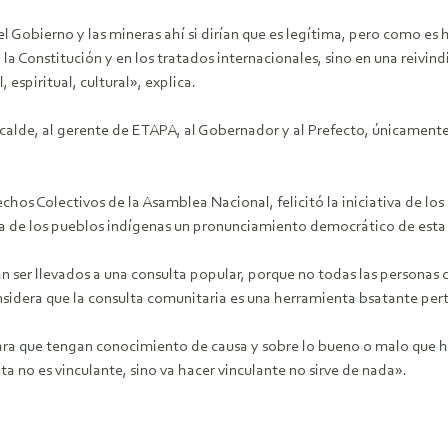
l Gobierno y las mineras ahí si dirían que es legítima, pero como es 
 Constitución y en los tratados internacionales, sino en una reivind
 espiritual, cultural», explica.
Alcalde, al gerente de ETAPA, al Gobernador y al Prefecto, únicamen
hos Colectivos de la Asamblea Nacional, felicitó la iniciativa de lo
ucha de los pueblos indígenas un pronunciamiento democrático de esta
 ser llevados a una consulta popular, porque no todas las personas 
nsidera que la consulta comunitaria es una herramienta bsatante per
 para que tengan conocimiento de causa y sobre lo bueno o malo que
lta no es vinculante, sino va hacer vinculante no sirve de nada».