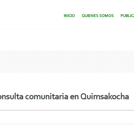
SALTAR AL CONTENIDO.
INICIO
QUIENES SOMOS
PUBLI
 consulta comunitaria en Quimsakocha