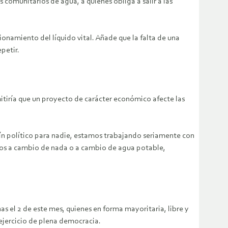
s comunitarios de agua, a quienes obliga a salir a las
onamiento del líquido vital. Añade que la falta de una
petir.
itiría que un proyecto de carácter económico afecte las
lín político para nadie, estamos trabajando seriamente con
rsos a cambio de nada o a cambio de agua potable,
as el 2 de este mes, quienes en forma mayoritaria, libre y
 ejercicio de plena democracia.