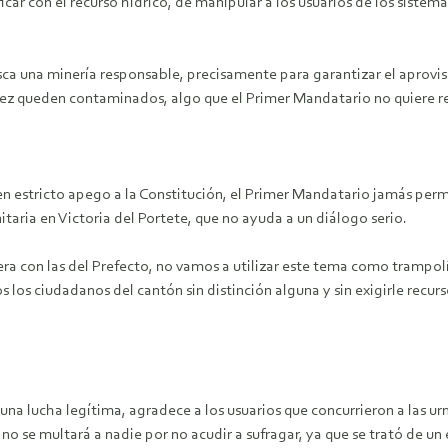
car con el recurso hídrico, de manipular a los usuarios de los sistema
sca una minería responsable, precisamente para garantizar el aprovisi
z queden contaminados, algo que el Primer Mandatario no quiere re
en estricto apego a la Constitución, el Primer Mandatario jamás perm
itaria en Victoria del Portete, que no ayuda a un diálogo serio.
iera con las del Prefecto, no vamos a utilizar este tema como trampo
los ciudadanos del cantón sin distinción alguna y sin exigirle recu
una lucha legítima, agradece a los usuarios que concurrieron a las urn
 no se multará a nadie por no acudir a sufragar, ya que se trató de un