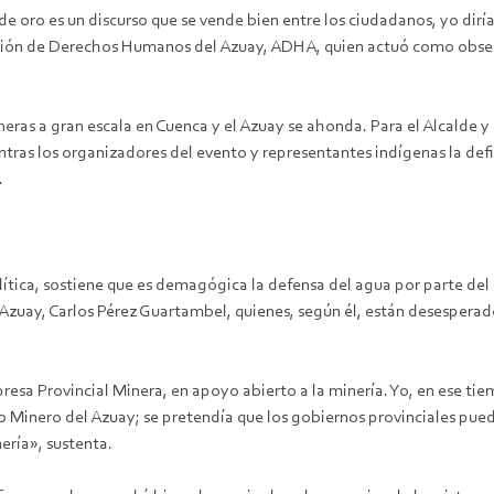
 oro es un discurso que se vende bien entre los ciudadanos, yo dirí
ciación de Derechos Humanos del Azuay, ADHA, quien actuó como obser
neras a gran escala en Cuenca y el Azuay se ahonda. Para el Alcalde 
entras los organizadores del evento y representantes indígenas la de
.
ítica, sostiene que es demagógica la defensa del agua por parte del 
zuay, Carlos Pérez Guartambel, quienes, según él, están desesperados
sa Provincial Minera, en apoyo abierto a la minería. Yo, en ese tiemp
o Minero del Azuay; se pretendía que los gobiernos provinciales pu
ería», sustenta.