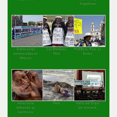
Argentina
Defensoras
Las Bambas,
PUEBLA, Pue, 27
amenazadas en
Perú
Enero
México
Amazonía
Perú
Valle del Elqui
defiende su
sin minería.
territorio