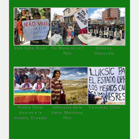
Vale mata, Brasil
Tía María no va !
Orinoco,
Perú
Venezuela
Pueblo Shuar
defensora de la
Caimanes, Chile
dice no a la
tierra, Melchora,
minería, Ecuador
Perú