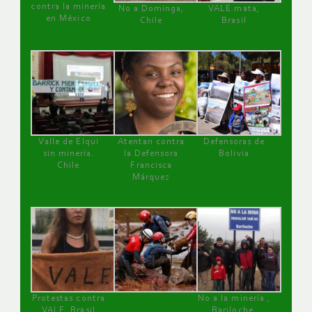
contra la minería
No a Dominga,
VALE mata,
en México
Chile
Brasil
Valle de Elqui
Atentan contra
Defensoras de
sin minería.
la Defensora
Bolivia
Chile
Francisca
Márquez
Protestas contra
No a la minería ,
VALE, Brasil
Bariloche,