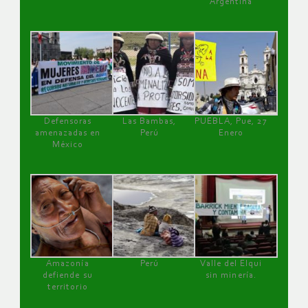
Argentina
Defensoras
Las Bambas,
PUEBLA, Pue, 27
amenazadas en
Perú
Enero
México
Amazonía
Perú
Valle del Elqui
defiende su
sin minería.
territorio