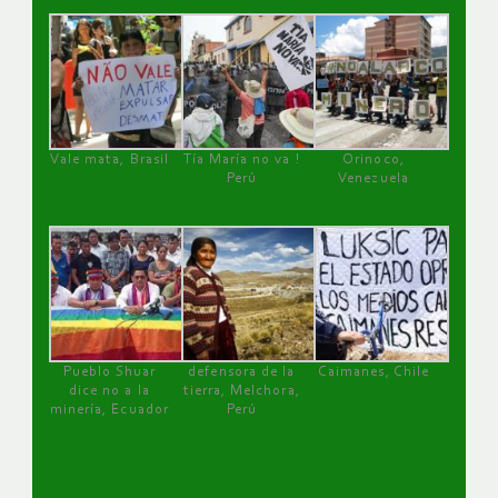
Vale mata, Brasil
Tía María no va !
Orinoco,
Perú
Venezuela
Pueblo Shuar
defensora de la
Caimanes, Chile
dice no a la
tierra, Melchora,
minería, Ecuador
Perú