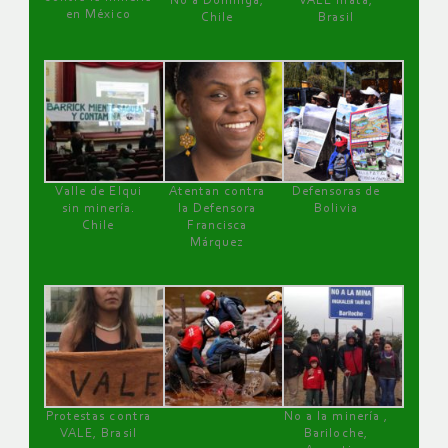
No a Dominga,
VALE mata,
en México
Chile
Brasil
Valle de Elqui
Atentan contra
Defensoras de
sin minería.
la Defensora
Bolivia
Chile
Francisca
Márquez
Protestas contra
No a la minería ,
VALE, Brasil
Bariloche,