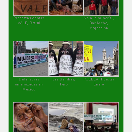
Protestas contra
No a la minería ,
VALE, Brasil
Bariloche,
Argentina
Defensoras
Las Bambas,
PUEBLA, Pue, 27
amenazadas en
Perú
Enero
México