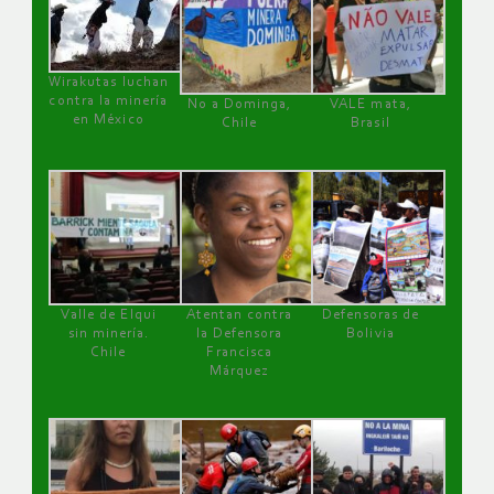
Wirakutas luchan
contra la minería
No a Dominga,
VALE mata,
en México
Chile
Brasil
Valle de Elqui
Atentan contra
Defensoras de
sin minería.
la Defensora
Bolivia
Chile
Francisca
Márquez