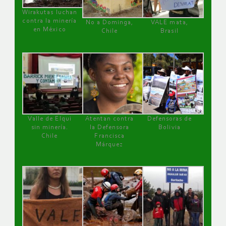
Wirakutas luchan
contra la minería
No a Dominga,
VALE mata,
en México
Chile
Brasil
Valle de Elqui
Atentan contra
Defensoras de
sin minería.
la Defensora
Bolivia
Chile
Francisca
Márquez