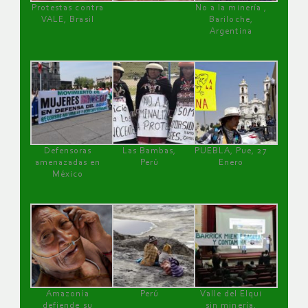
Protestas contra
No a la minería ,
VALE, Brasil
Bariloche,
Argentina
Defensoras
Las Bambas,
PUEBLA, Pue, 27
amenazadas en
Perú
Enero
México
Amazonía
Perú
Valle del Elqui
defiende su
sin minería.