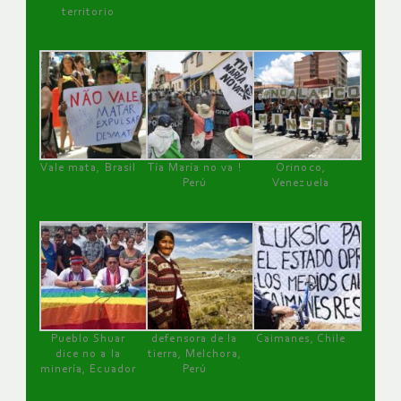
territorio
Vale mata, Brasil
Tía María no va !
Orinoco,
Perú
Venezuela
Pueblo Shuar
defensora de la
Caimanes, Chile
dice no a la
tierra, Melchora,
minería, Ecuador
Perú