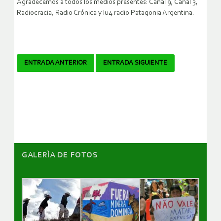
Agradecemos a todos los medios presentes: Canal 9, Canal 3,
Radiocracia, Radio Crónica y lu4 radio Patagonia Argentina.
Navegador
ENTRADA ANTERIOR
ENTRADA SIGUIENTE
de
artículos
GALERÌA DE FOTOS