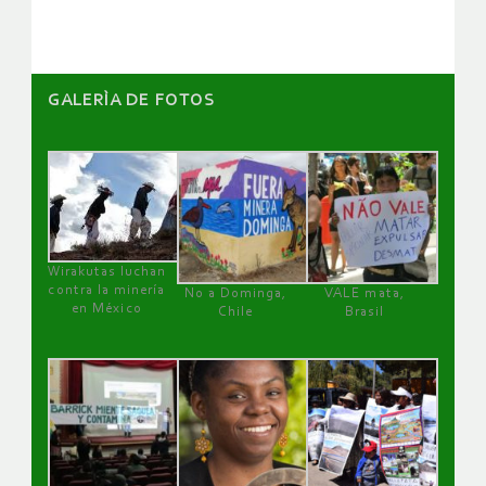
GALERÌA DE FOTOS
Wirakutas luchan
contra la minería
No a Dominga,
VALE mata,
en México
Chile
Brasil