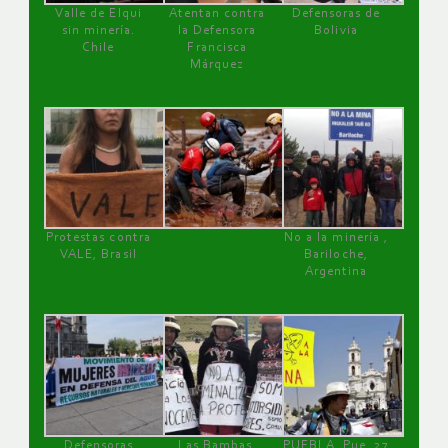
Valle de Elqui
Atentan contra
Defensoras de
sin minería.
la Defensora
Bolivia
Chile
Francisca
Márquez
Protestas contra
No a la minería ,
VALE, Brasil
Bariloche,
Argentina
Defensoras
Las Bambas,
PUEBLA, Pue, 27