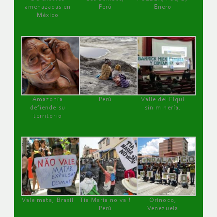
amenazadas en
Perú
Enero
México
Amazonía
Perú
Valle del Elqui
defiende su
sin minería.
territorio
Vale mata, Brasil
Tía María no va !
Orinoco,
Perú
Venezuela