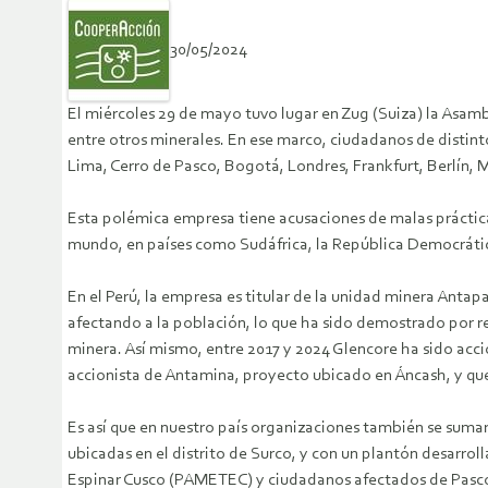
30/05/2024
El miércoles 29 de mayo tuvo lugar en Zug (Suiza) la Asam
entre otros minerales. En ese marco, ciudadanos de distint
Lima, Cerro de Pasco, Bogotá, Londres, Frankfurt, Berlín,
Esta polémica empresa tiene acusaciones de malas práctica
mundo, en países como Sudáfrica, la República Democrática
En el Perú, la empresa es titular de la unidad minera Anta
afectando a la población, lo que ha sido demostrado por r
minera. Así mismo, entre 2017 y 2024 Glencore ha sido acc
accionista de Antamina, proyecto ubicado en Áncash, y qu
Es así que en nuestro país organizaciones también se sumar
ubicadas en el distrito de Surco, y con un plantón desarro
Espinar Cusco (PAMETEC) y ciudadanos afectados de Pasco