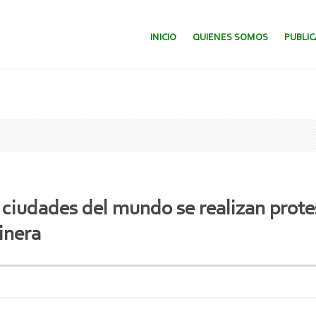
SALTAR AL CONTENIDO.
INICIO
QUIENES SOMOS
PUBLI
s ciudades del mundo se realizan prot
inera