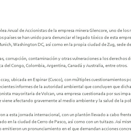
blea Anual de Accionistas de la empresa minera Glencore, uno de los
os países se han unido para denunciar el legado tóxico de esta empr
 Munich, Washington DC, así como en la propia ciudad de Zug, sede d
s, corrupción, contaminación y otras vulneraciones a los derechos d
 del Congo, Colombia, Argentina, Canadá y Australia, entre otros.
paccay, ubicada en Espinar (Cusco), con múltiples cuestionamientos p
ecientes informes de la autoridad ambiental que concluyen que dicha
ionista mayoritaria de Volcan, una empresa cuestionada por sus impa
e viene afectando gravemente al medio ambiente y la salud de la po
on a esta jornada internacional, con un plantón llevado a cabo frent
llado en la ciudad de Cerro de Pasco, así como con un tuitazo. Así m
 emitieron un pronunciamiento en el que demandan acciones concret