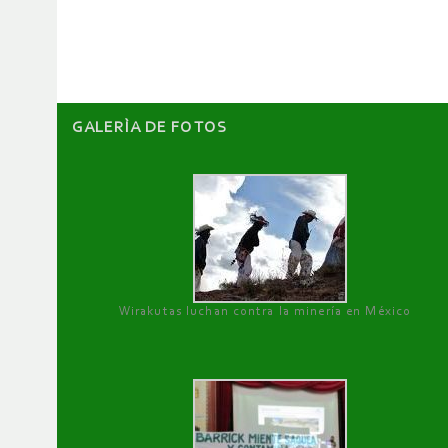
artículos
GALERÌA DE FOTOS
Wirakutas luchan contra la minería en México