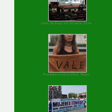
Valle de Elqui sin minería. Chile
Protestas contra VALE, Brasil