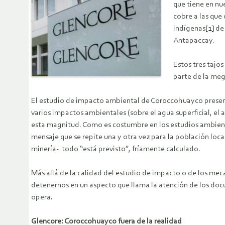
que tiene en nu
cobre a las qu
indígenas
[1]
de 
Antapaccay.
Estos tres tajo
parte de la me
El estudio de impacto ambiental de Coroccohuayco present
varios impactos ambientales (sobre el agua superficial, el
esta magnitud. Como es costumbre en los estudios ambient
mensaje que se repite una y otra vez para la población loc
minería- todo “está previsto”, fríamente calculado.
Más allá de la calidad del estudio de impacto o de los me
detenernos en un aspecto que llama la atención de los doc
opera.
Glencore: Coroccohuayco fuera de la realidad