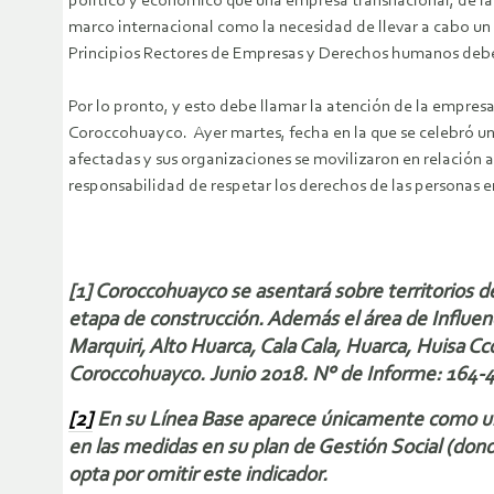
político y económico que una empresa transnacional, de la
marco internacional como la necesidad de llevar a cabo u
Principios Rectores de Empresas y Derechos humanos debe 
Por lo pronto, y esto debe llamar la atención de la empresa 
Coroccohuayco. Ayer martes, fecha en la que se celebró un
afectadas y sus organizaciones se movilizaron en relación 
responsabilidad de respetar los derechos de las personas en
[1] Coroccohuayco se asentará sobre territorios 
etapa de construcción. Además el área de Influen
Marquiri, Alto Huarca, Cala Cala, Huarca, Huisa C
Coroccohuayco. Junio 2018. N° de Informe: 164-
[2]
En su Línea Base aparece únicamente como una 
en las medidas en su plan de Gestión Social (don
opta por omitir este indicador.