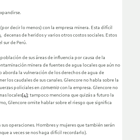
expandirse.
or decir lo menos) con la empresa minera. Esta difícil
s, decenas de heridos y varios otros costos sociales. Estos
l sur de Perú.
 población de sus áreas de influencia por causa de la
ntaminación minera de fuentes de agua locales que aún no
 aborda la vulneración de los derechos de agua de
r los caudales de sus canales. Glencore no habla sobre la
uerzas policiales en
convenio
con la empresa. Glencore no
nas locales
[4]
; tampoco menciona que quizás a futuro la
timo, Glencore omite hablar sobre el riesgo que significa
con sus operaciones. Hombres y mujeres que también serán
nque a veces se nos haga difícil recordarlo).