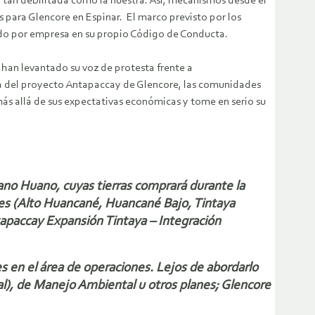
 tan debilitada como la nuestra. Así, mecanismos desde el
s para Glencore en Espinar. El marco previsto por los
ado por empresa en su propio Código de Conducta.
a han levantado su voz de protesta frente a
lta del proyecto Antapaccay de Glencore, las comunidades
más allá de sus expectativas económicas y tome en serio su
ano Huano, cuyas tierras comprará durante la
ades (Alto Huancané, Huancané Bajo, Tintaya
tapaccay Expansión Tintaya – Integración
s en el área de operaciones. Lejos de abordarlo
al), de Manejo Ambiental u otros planes; Glencore