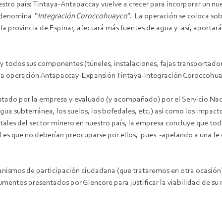
estro país: Tintaya-Antapaccay vuelve a crecer para incorporar un n
e denomina “
Integración Coroccohuayco
”. La operación se coloca so
la provincia de Espinar, afectará más fuentes de agua y así, aportará
s y todos sus componentes (túneles, instalaciones, fajas transportado
ga operación Antapaccay-Expansión Tintaya-Integración Coroccohu
ado por la empresa y evaluado (y acompañado) por el Servicio Naci
 agua subterránea, los suelos, los bofedales, etc.) así como los imp
ales del sector minero en nuestro país, la empresa concluye que tod
al es que no deberían preocuparse por ellos, pues -apelando a una f
canismos de participación ciudadana (que trataremos en otra ocasión
umentos presentados por Glencore para justificar la viabilidad de s