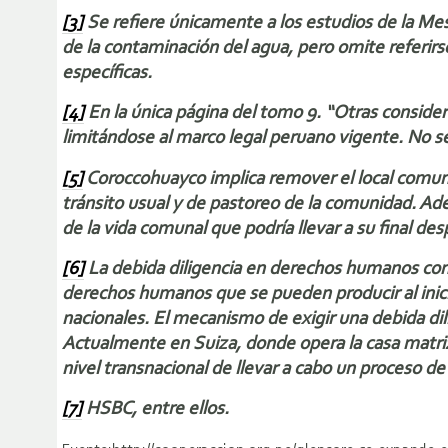
[3]
Se refiere únicamente a los estudios de la Mes
de la contaminación del agua, pero omite referir
específicas.
[4]
En la única página del tomo 9. “Otras consider
limitándose al marco legal peruano vigente. No se
[5]
Coroccohuayco implica remover el local comuna
tránsito usual y de pastoreo de la comunidad. Ad
de la vida comunal que podría llevar a su final de
[
6]
La debida diligencia en derechos humanos consi
derechos humanos que se pueden producir al inici
nacionales. El mecanismo de exigir una debida di
Actualmente en Suiza, donde opera la casa matriz
nivel transnacional de llevar a cabo un proceso de
[7]
HSBC, entre ellos.