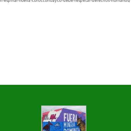
-en-espinar-nueva-coroccohuayco-debe-respetar-derechos-humanos/