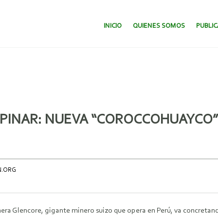
SALTAR AL CONTENIDO.
INICIO
QUIENES SOMOS
PUBLI
SPINAR: NUEVA “COROCCOHUAYCO”
N.ORG
ra Glencore, gigante minero suizo que opera en Perú, va concretan