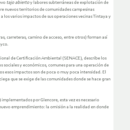
uevo
tajo
abierto
y labores subterráneas de explotación de
bre nuevos territorios de comunidades campesinas
 a los varios impactos de sus operaciones vecinas Tintaya y
ras, carreteras, camino de acceso, entre otros) forman así
ayco.
onal de Certificación Ambiental (SENACE), describe los
actos sociales y económicos, comunes para una operación de
os esos impactos son de poca o muy poca intensidad. El
e ciega que se exige de las comunidades donde se hace gran
) implementados por Glencore, esta vez es necesario
u nuevo emprendimiento: la omisión a la realidad en donde