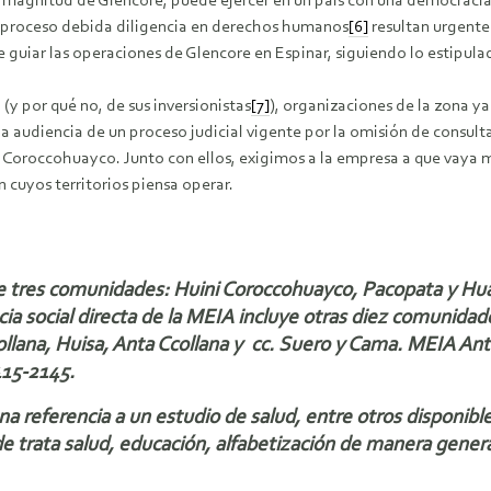
 magnitud de Glencore, puede ejercer en un país con una democracia
n proceso debida diligencia en derechos humanos
[6]
resultan urgente
guiar las operaciones de Glencore en Espinar, siguiendo lo estipul
(y por qué no, de sus inversionistas
[7]
), organizaciones de la zona y
a audiencia de un proceso judicial vigente por la omisión de consu
a Coroccohuayco. Junto con ellos, exigimos a la empresa a que vaya 
 cuyos territorios piensa operar.
de tres comunidades: Huini Coroccohuayco, Pacopata y Hu
cia social directa de la MEIA incluye otras diez comunid
collana, Huisa, Anta Ccollana y cc. Suero y Cama. MEIA An
415-2145.
referencia a un estudio de salud, entre otros disponible
de trata salud, educación, alfabetización de manera gener