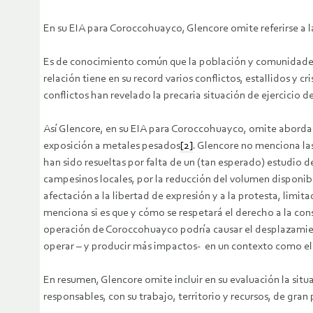
En su EIA para Coroccohuayco, Glencore omite referirse a l
Es de conocimiento común que la población y comunidades d
relación tiene en su record varios conflictos, estallidos y 
conflictos han revelado la precaria situación de ejercicio 
Así Glencore, en su EIA para Coroccohuayco, omite abordar l
exposición a metales pesados
[2]
. Glencore no menciona l
han sido resueltas por falta de un (tan esperado) estudio d
campesinos locales, por la reducción del volumen disponib
afectación a la libertad de expresión y a la protesta, lim
menciona si es que y cómo se respetará el derecho a la cons
operación de Coroccohuayco podría causar el desplazamie
operar – y producir más impactos- en un contexto como el
En resumen, Glencore omite incluir en su evaluación la sit
responsables, con su trabajo, territorio y recursos, de gran 