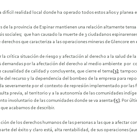
a difícil realidad local donde ha operado todos estos años y planea 
e la provincia de Espinar mantienen una relación altamente tensa (p
crisis sociales; que han causado la muerte de 3 ciudadanos espinarense
de derechos que caracteriza a las operaciones mineras de Glencore en e
a crítica situación de riesgo y afectación al derecho a la salud de la
as demandas por la afectación del derecho al medio ambiente por co
e causalidad de calidad y concluyente, que cierre el tema
[3]
; tampoco
le del recurso y la dependencia del bombeo de la empresa para repone
itada severamente por el contexto de represión implementado por las f
ulta previa, al territorio y a la autonomía de las comunidades indíge
nto involuntario de las comunidades donde se va asentar
[5]
. Por úl
 que acabamos de describir.
uación de los derechos humanos de las personas a las que a afectar 
parte del éxito y claro está, alta rentabilidad, de sus operaciones (au