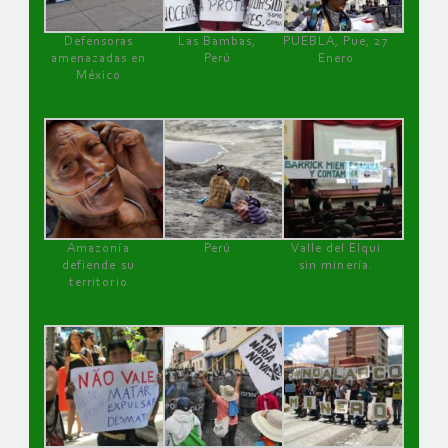
Defensoras
Las Bambas,
PUEBLA, Pue, 27
amenazadas en
Perú
Enero
México
Amazonía
Perú
Valle del Elqui
defiende su
sin minería.
territorio