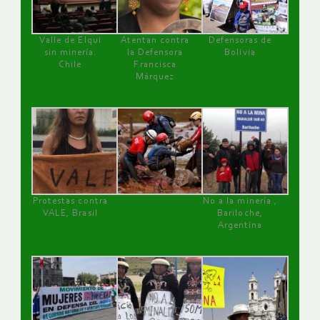
Valle de Elqui
Atentan contra
Defensoras de
sin minería.
la Defensora
Bolivia
Chile
Francisca
Márquez
Protestas contra
No a la minería ,
VALE, Brasil
Bariloche,
Argentina