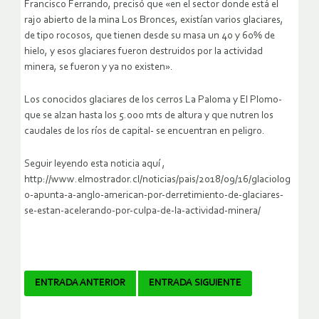
Francisco Ferrando, precisó que «en el sector donde está el
rajo abierto de la mina Los Bronces, existían varios glaciares,
de tipo rocosos, que tienen desde su masa un 40 y 60% de
hielo, y esos glaciares fueron destruidos por la actividad
minera, se fueron y ya no existen».
Los conocidos glaciares de los cerros La Paloma y El Plomo-
que se alzan hasta los 5.000 mts de altura y que nutren los
caudales de los ríos de capital- se encuentran en peligro.
Seguir leyendo esta noticia aquí ,
http://www.elmostrador.cl/noticias/pais/2018/09/16/glaciolog
o-apunta-a-anglo-american-por-derretimiento-de-glaciares-
se-estan-acelerando-por-culpa-de-la-actividad-minera/
Navegador
ENTRADA ANTERIOR
ENTRADA SIGUIENTE
de