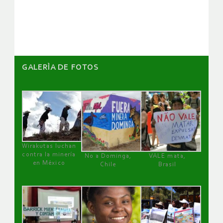
artículos
GALERÌA DE FOTOS
Wirakutas luchan
contra la minería
No a Dominga,
VALE mata,
en México
Chile
Brasil