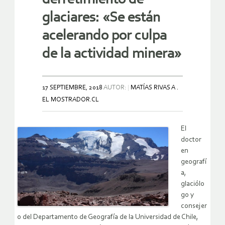
glaciares: «Se están
acelerando por culpa
de la actividad minera»
17 SEPTIEMBRE, 2018
AUTOR:
MATÍAS RIVAS A .
EL MOSTRADOR.CL
El
doctor
en
geografí
a,
glaciólo
go y
consejer
o del Departamento de Geografía de la Universidad de Chile,