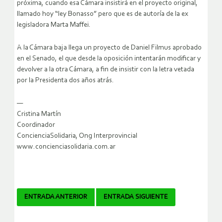
próxima, cuando esa Cámara insistirá en el proyecto original,
llamado hoy “ley Bonasso” pero que es de autoría de la ex
legisladora Marta Maffei.
A la Cámara baja llega un proyecto de Daniel Filmus aprobado
en el Senado, el que desde la oposición intentarán modificar y
devolver a la otra Cámara, a fin de insistir con la letra vetada
por la Presidenta dos años atrás.
—
Cristina Martín
Coordinador
ConcienciaSolidaria, Ong Interprovincial
www.concienciasolidaria.com.ar
Navegador
ENTRADA ANTERIOR
ENTRADA SIGUIENTE
de