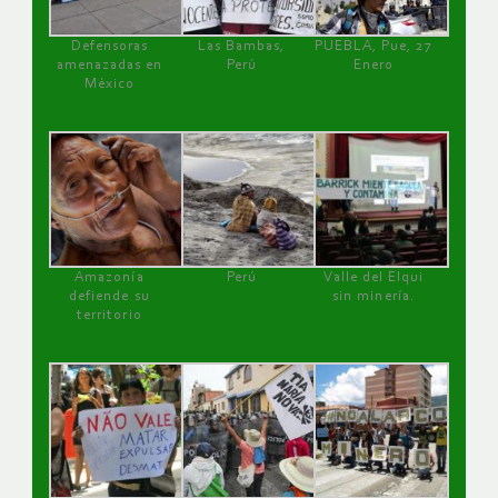
Defensoras
Las Bambas,
PUEBLA, Pue, 27
amenazadas en
Perú
Enero
México
Amazonía
Perú
Valle del Elqui
defiende su
sin minería.
territorio