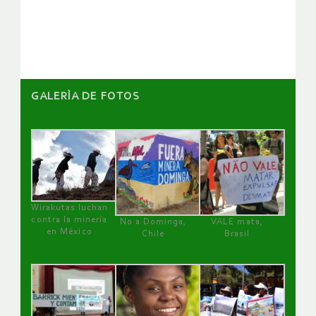
artículos
GALERÌA DE FOTOS
Wirakutas luchan
contra la minería
No a Dominga,
VALE mata,
en México
Chile
Brasil