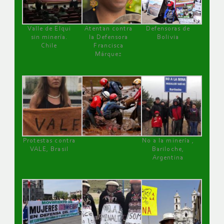
Valle de Elqui
Atentan contra
Defensoras de
sin minería.
la Defensora
Bolivia
Chile
Francisca
Márquez
Protestas contra
No a la minería ,
VALE, Brasil
Bariloche,
Argentina