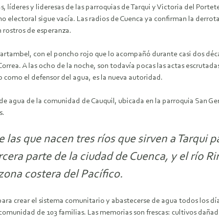
líderes y lideresas de las parroquias de Tarqui y Victoria del Portete
o electoral sigue vacía. Las radios de Cuenca ya confirman la derrota
n rostros de esperanza.
artambel, con el poncho rojo que lo acompañó durante casi dos déc
Correa. A las ocho de la noche, son todavía pocas las actas escrutadas
o como el defensor del agua, es la nueva autoridad.
 de agua de la comunidad de Cauquil, ubicada en la parroquia San Gera
s.
as que nacen tres ríos que sirven a Tarqui pa
ercera parte de la ciudad de Cuenca, y el río 
zona costera del Pacífico.
para crear el sistema comunitario y abastecerse de agua todos los dí
a comunidad de 103 familias. Las memorias son frescas: cultivos daña