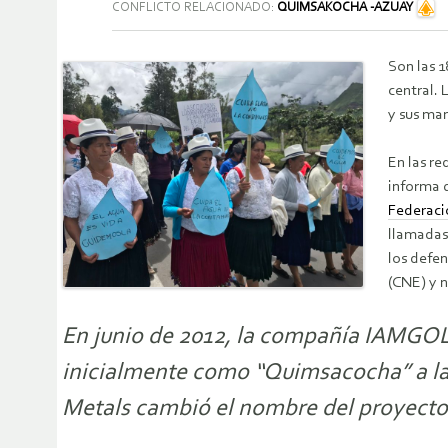
CONFLICTO RELACIONADO:
QUIMSAKOCHA -AZUAY
Son las 1
central. 
y sus man
En las re
informa 
Federaci
llamadas 
los defen
(CNE) y 
En junio de 2012, la compañía IAMGOL
inicialmente como “Quimsacocha” a la 
Metals cambió el nombre del proyecto