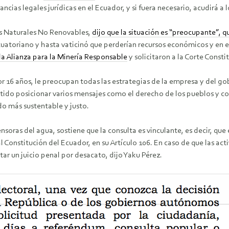
ancias legales jurídicas en el Ecuador, y si fuera necesario, acudirá a
sos Naturales No Renovables,
dijo que la situación es “preocupante”, q
toriano y hasta vaticinó que perderían recursos económicos y en el 
a Alianza para la Minería Responsable
y solicitaron a la Corte Const
or 16 años, le preocupan todas las estrategias de la empresa y del go
itido posicionar varios mensajes como el derecho de los pueblos y co
do más sustentable y justo.
ras del agua, sostiene que la consulta es vinculante, es decir, que
Constitución del Ecuador, en su Artículo 106. En caso de que las act
ar un juicio penal por desacato, dijo Yaku Pérez.