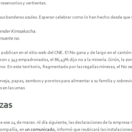
reservorios y vertientes.
sus banderas azules. Esperan celebrar como lo han hecho desde que se 
efender Kimsakocha.
 muerte no.
 publican en el sitio web del CNE. El No gana y de largo en el cantón
, con 2 343 empadronados, el 86,43% dijo no a la minería. Girón, la 
nor. En este territorio, fragmentado por las regalías mineras, el No 
veja, papas, zambos y porotos para alimentar a su familia y sobreviv
s en las urnas
zas
e ese 24 de marzo. Al día siguiente, las declaraciones de la empresa
 compañía, en
un comunicado
, informó que reubicará las instalacione