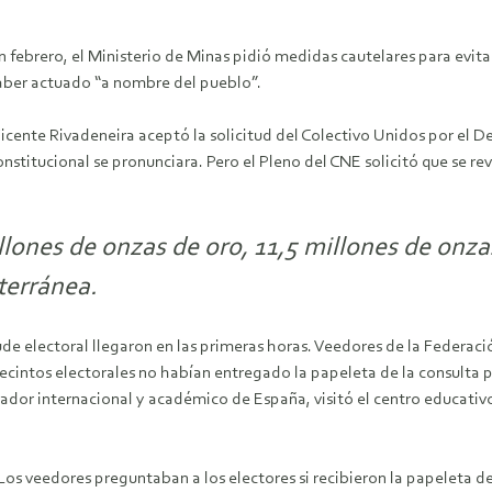
n febrero, el Ministerio de Minas pidió medidas cautelares para evit
haber actuado “a nombre del pueblo”.
Vicente Rivadeneira aceptó la solicitud del Colectivo Unidos por el 
titucional se pronunciara. Pero el Pleno del CNE solicitó que se revo
lones de onzas de oro, 11,5 millones de onzas
terránea.
ude electoral llegaron en las primeras horas. Veedores de la Federac
 recintos electorales no habían entregado la papeleta de la consulta
vador internacional y académico de España, visitó el centro educativ
Los veedores preguntaban a los electores si recibieron la papeleta de