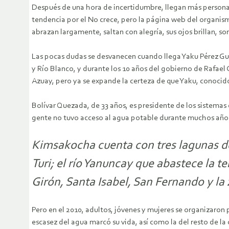
Después de una hora de incertidumbre, llegan más personas, 
tendencia por el No crece, pero la página web del organism
abrazan largamente, saltan con alegría, sus ojos brillan, so
Las pocas dudas se desvanecen cuando llega Yaku Pérez Gu
y Río Blanco, y durante los 10 años del gobierno de Rafael 
Azuay, pero ya se expande la certeza de que Yaku, conocid
Bolívar Quezada, de 33 años, es presidente de los sistemas
gente no tuvo acceso al agua potable durante muchos año
Kimsakocha cuenta con tres lagunas de l
Turi; el río Yanuncay que abastece la t
Girón, Santa Isabel, San Fernando y la 
Pero en el 2010, adultos, jóvenes y mujeres se organizaron 
escasez del agua marcó su vida, así como la del resto de l