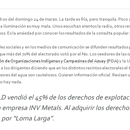
8:00 del domingo 24 de marzo. La tarde es fría, pero tranquila. Poco
La iluminación es muy mala. Unos escuchan atentos la radio, otros re
os. Es la ansiedad por conocer los resultados de la consulta popula
des sociales y en los medios de comunicación se difunden resultados 
que más del 70% del electorado votó por el No. Los veedores de las o
ón de Organizaciones Indígenas y Campesinas del Azuay (FOA)
y la 
a los dirigentes diciendo que en los distintos recintos electorales el
sores del agua son cautelosos. Quieren información oficial. Revisan 
no hay nada.
D vendió el 45% de los derechos de explota
empresa INV Metals. Al adquirir los derechos
 por “Loma Larga”.