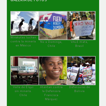
GALERÌA DE FOTOS
Wirakutas luchan
contra la minería
No a Dominga,
VALE mata,
en México
Chile
Brasil
Valle de Elqui
Atentan contra
Defensoras de
sin minería.
la Defensora
Bolivia
Chile
Francisca
Márquez