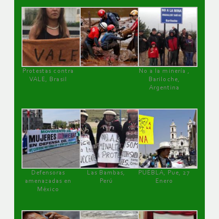
Protestas contra
No a la minería ,
VALE, Brasil
Bariloche,
Argentina
Defensoras
Las Bambas,
PUEBLA, Pue, 27
amenazadas en
Perú
Enero
México