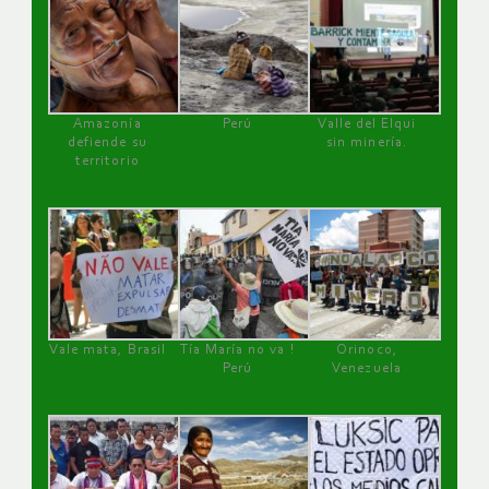
Amazonía
Perú
Valle del Elqui
defiende su
sin minería.
territorio
Vale mata, Brasil
Tía María no va !
Orinoco,
Perú
Venezuela