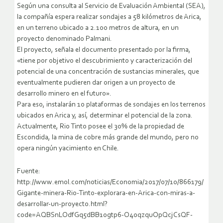
Según una consulta al Servicio de Evaluación Ambiental (SEA),
la compañía espera realizar sondajes a 58 kilómetros de Arica,
en un terreno ubicado a 2.100 metros de altura, en un
proyecto denominado Palmani.
El proyecto, señala el documento presentado por la firma,
«tiene por objetivo el descubrimiento y caracterización del
potencial de una concentración de sustancias minerales, que
eventualmente pudieren dar origen a un proyecto de
desarrollo minero en el futuro».
Para eso, instalarán 10 plataformas de sondajes en los terrenos
ubicados en Arica y, así, determinar el potencial de la zona.
Actualmente, Rio Tinto posee el 30% de la propiedad de
Escondida, la mina de cobre más grande del mundo, pero no
opera ningún yacimiento en Chile.
Fuente:
http://www.emol.com/noticias/Economia/2017/07/10/866179/
Gigante-minera-Rio-Tinto-explorara-en-Arica-con-miras-a-
desarrollar-un-proyecto.html?
code=AQBSnLOdfGq5dBB1ogtp6-O40qzquOpQcjCsQF-