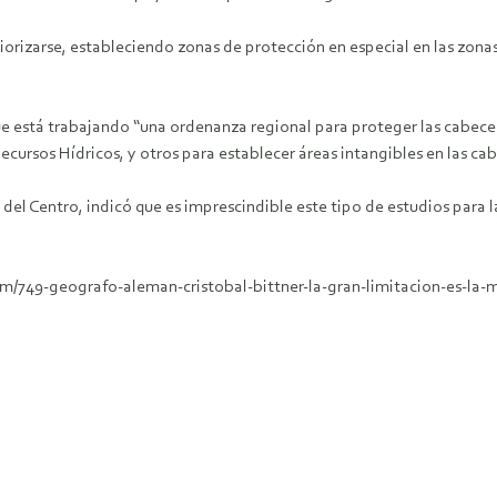
rizarse, estableciendo zonas de protección en especial en las zonas d
 que está trabajando “una ordenanza regional para proteger las cabec
Recursos Hídricos, y otros para establecer áreas intangibles en las ca
 del Centro, indicó que es imprescindible este tipo de estudios para 
m/749-geografo-aleman-cristobal-bittner-la-gran-limitacion-es-la-