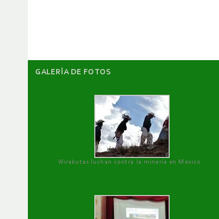
de
artículos
GALERÌA DE FOTOS
Wirakutas luchan contra la minería en México