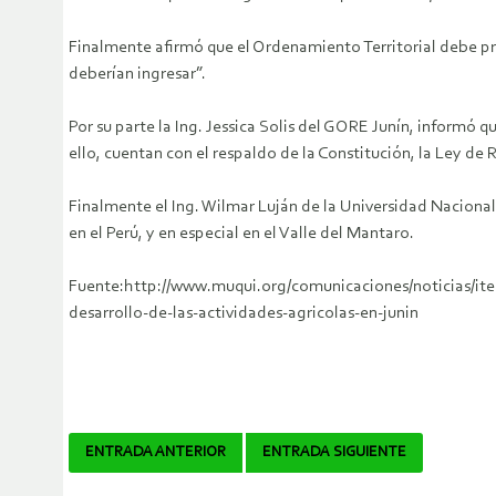
Finalmente afirmó que el Ordenamiento Territorial debe prio
deberían ingresar”.
Por su parte la Ing. Jessica Solis del GORE Junín, informó
ello, cuentan con el respaldo de la Constitución, la Ley de 
Finalmente el Ing. Wilmar Luján de la Universidad Nacional
en el Perú, y en especial en el Valle del Mantaro.
Fuente:http://www.muqui.org/comunicaciones/noticias/ite
desarrollo-de-las-actividades-agricolas-en-junin
Navegador
ENTRADA ANTERIOR
ENTRADA SIGUIENTE