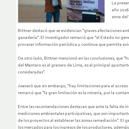
La presen
año 2016 
zona del
Bittner destacó que se evidencian “graves afectaciones amb
ganadería”. El investigador remarcó que “el Estado no gen
procesar información periódica y continua que permita evid
De otro lado, Bittner mencionó en las conclusiones, que “ha
del Mantaro es el granero de Lima, es el principal aportan
consideradas”.
Aseveró que sin embargo, “hay limitaciones para el acceso 
remarcó que “la gran limitación es la minería, por la contam
Entre las recomendaciones destacan que ante la falta de in
mediciones ambientales participativas, que son importantes
de los proyectos al establecer las zonas remediación”. El 
los mercados para los ingresos de los productores, además 