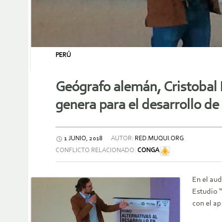
PERÚ
Geógrafo alemán, Cristobal B
genera para el desarrollo de 
1 JUNIO, 2018
AUTOR:
RED.MUQUI.ORG
CONFLICTO RELACIONADO:
CONGA
En el aud
Estudio “
con el ap