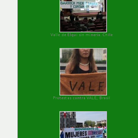
Valle de Elqui sin minería. Chile
Protestas contra VALE, Brasil