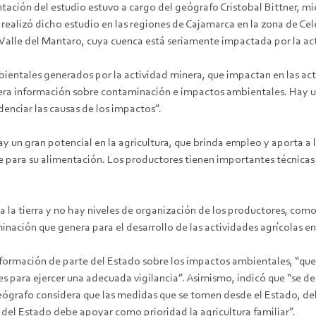
tación del estudio estuvo a cargo del geógrafo Cristobal Bittner, m
realizó dicho estudio en las regiones de Cajamarca en la zona de Cel
 Valle del Mantaro, cuya cuenca está seriamente impactada por la ac
ientales generados por la actividad minera, que impactan en las act
era información sobre contaminación e impactos ambientales. Hay un
enciar las causas de los impactos”.
y un gran potencial en la agricultura, que brinda empleo y aporta a 
te para su alimentación. Los productores tienen importantes técnicas 
a la tierra y no hay niveles de organización de los productores, com
inación que genera para el desarrollo de las actividades agrícolas en
formación de parte del Estado sobre los impactos ambientales, “que 
 para ejercer una adecuada vigilancia”. Asimismo, indicó que “se debe
geógrafo considera que las medidas que se tomen desde el Estado, de
del Estado debe apoyar como prioridad la agricultura familiar”.