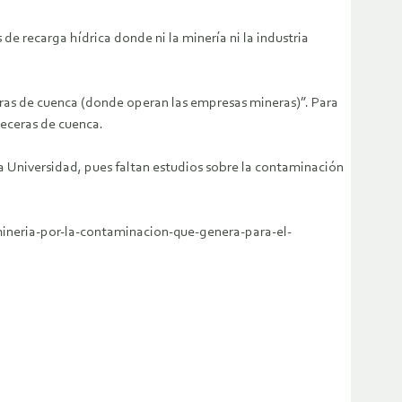
e recarga hídrica donde ni la minería ni la industria
eras de cuenca (donde operan las empresas mineras)”. Para
beceras de cuenca.
la Universidad, pues faltan estudios sobre la contaminación
mineria-por-la-contaminacion-que-genera-para-el-