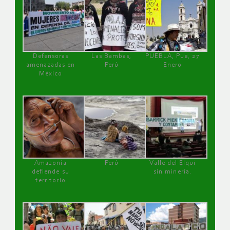
Defensoras
Las Bambas,
PUEBLA, Pue, 27
amenazadas en
Perú
Enero
México
Amazonía
Perú
Valle del Elqui
defiende su
sin minería.
territorio