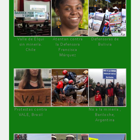
Valle de Elqui
Atentan contra
Defensoras de
sin minería.
la Defensora
Bolivia
Chile
Francisca
Márquez
Protestas contra
No a la minería ,
VALE, Brasil
Bariloche,
Argentina