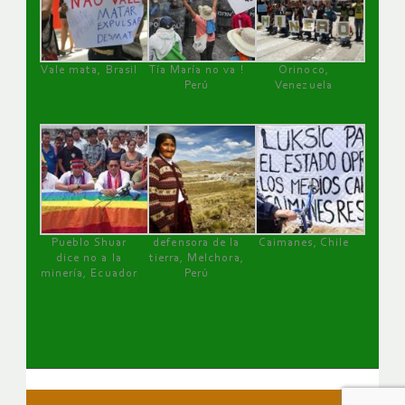
Vale mata, Brasil
Tía María no va !
Orinoco,
Perú
Venezuela
Pueblo Shuar
defensora de la
Caimanes, Chile
dice no a la
tierra, Melchora,
minería, Ecuador
Perú